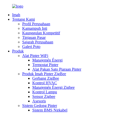
Imah
Tentang Kami
Profil Perusahaan
Kamampuh Inti
Kaunggulan Kompetitif
Tinjauan Pasar
Sajarah Perusahaan
Galeri Poto
Produk
Alat Pinter WiFi
Manajemén Énergi
Termostat Pinter
Alat Pakan Sato Piaraan Pinter
Produk Imah Pinter ZigBee
Gerbang ZigBee
Kontrol HVAC
Manajemén Énergi Zigbee
Kontrol Lampu
Sensor Zigbee
Asesoris
Sistem Gedong Pinter
Sistem BMS Nirkabel