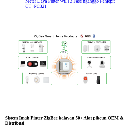
Méter Daya Pinter WiFi 3 Fase nganggo Penjepit
CT -PC321
Sistem Imah Pinter ZigBee kalayan 50+ Alat pikeun OEM &
Distribusi