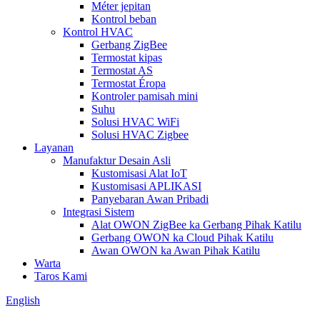
Méter jepitan
Kontrol beban
Kontrol HVAC
Gerbang ZigBee
Termostat kipas
Termostat AS
Termostat Éropa
Kontroler pamisah mini
Suhu
Solusi HVAC WiFi
Solusi HVAC Zigbee
Layanan
Manufaktur Desain Asli
Kustomisasi Alat IoT
Kustomisasi APLIKASI
Panyebaran Awan Pribadi
Integrasi Sistem
Alat OWON ZigBee ka Gerbang Pihak Katilu
Gerbang OWON ka Cloud Pihak Katilu
Awan OWON ka Awan Pihak Katilu
Warta
Taros Kami
English