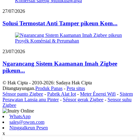
27/07/2026
Solusi Termostat Anti Tamper pikeun Kom...
23/07/2026
Ngarancang Sistem Kaamanan Imah Zigbee
pikeun...
© Hak Cipta - 2010-2026: Sadaya Hak Cipta
Ditangtayungan.
Produk Panas
-
Peta situs
Sénsor panto Zigbee
-
Pabrik Alat Iot
-
Meter Énergi Wifi
-
Sistem
Perawatan Lansia anu Pinter
-
Sénsor gerak Zigbee
-
Sensor suhu
Zigbee
WhatsApp
sales@owon.com
Ninggalkeun Pesen
x