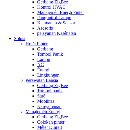
Gerbang ZigBee
Kontrol HVAC
Manajemén Énergi Pinter
Pangontrol Lampu
Kaamanan & Sensor
Asesoris
palayanan Kaséhatan
Solusi
Hotél Pinter
Gerbang
Tombol Panik
Lampu
AC
Énergi
Lingkungan
Perawatan Lansia
Gerbang ZigBee
Tombol panik
Saré
Mobilitas
Kanyamanan
Manajemén Énergi
Gerbang ZigBee
Colokan pinter
Méter Dinrail