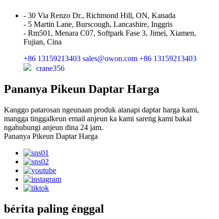
- 30 Via Renzo Dr., Richmond Hill, ON, Kanada
- 5 Martin Lane, Burscough, Lancashire, Inggris
- Rm501, Menara C07, Softpark Fase 3, Jimei, Xiamen,
Fujian, Cina
+86 13159213403
sales@owon.com
+86 13159213403
crane356
Pananya Pikeun Daptar Harga
Kanggo patarosan ngeunaan produk atanapi daptar harga kami,
mangga tinggalkeun email anjeun ka kami sareng kami bakal
ngahubungi anjeun dina 24 jam.
Pananya Pikeun Daptar Harga
bérita paling énggal