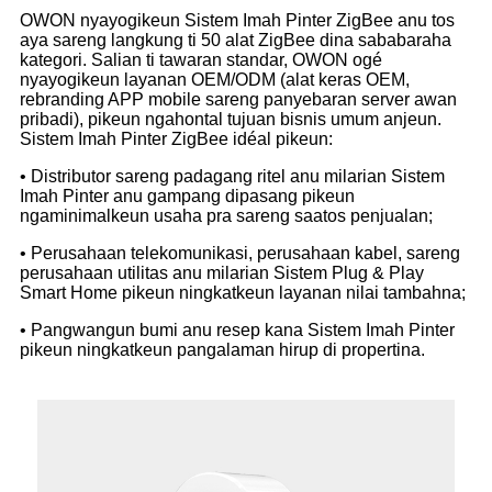
OWON nyayogikeun Sistem Imah Pinter ZigBee anu tos
aya sareng langkung ti 50 alat ZigBee dina sababaraha
kategori. Salian ti tawaran standar, OWON ogé
nyayogikeun layanan OEM/ODM (alat keras OEM,
rebranding APP mobile sareng panyebaran server awan
pribadi), pikeun ngahontal tujuan bisnis umum anjeun.
Sistem Imah Pinter ZigBee idéal pikeun:
• Distributor sareng padagang ritel anu milarian Sistem
Imah Pinter anu gampang dipasang pikeun
ngaminimalkeun usaha pra sareng saatos penjualan;
• Perusahaan telekomunikasi, perusahaan kabel, sareng
perusahaan utilitas anu milarian Sistem Plug & Play
Smart Home pikeun ningkatkeun layanan nilai tambahna;
• Pangwangun bumi anu resep kana Sistem Imah Pinter
pikeun ningkatkeun pangalaman hirup di propertina.