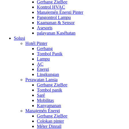
Gerbang ZigBee
Kontrol HVAC
Manajemén Énergi Pinter
Pangontrol Lampu
Kaamanan & Sensor
Asesoris
palayanan Kaséhatan
Solusi
Hotél Pinter
Gerbang
Tombol Panik
Lampu
AC
Énergi
Lingkungan
Perawatan Lansia
Gerbang ZigBee
Tombol panik
Saré
Mobilitas
Kanyamanan
Manajemén Énergi
Gerbang ZigBee
Colokan pinter
Méter Dinrail