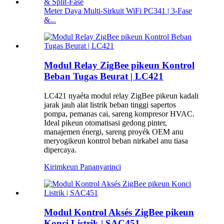
Meter Daya Multi-Sirkuit WiFi PC341 | 3-Fase
&...
Modul Relay ZigBee pikeun Kontrol
Beban Tugas Beurat | LC421
LC421 nyaéta modul relay ZigBee pikeun kadali
jarak jauh alat listrik beban tinggi sapertos
pompa, pemanas cai, sareng kompresor HVAC.
Ideal pikeun otomatisasi gedong pinter,
manajemen énergi, sareng proyék OEM anu
meryogikeun kontrol beban nirkabel anu tiasa
dipercaya.
Kirimkeun Pananya
rinci
Modul Kontrol Aksés ZigBee pikeun
Konci Listrik | SAC451