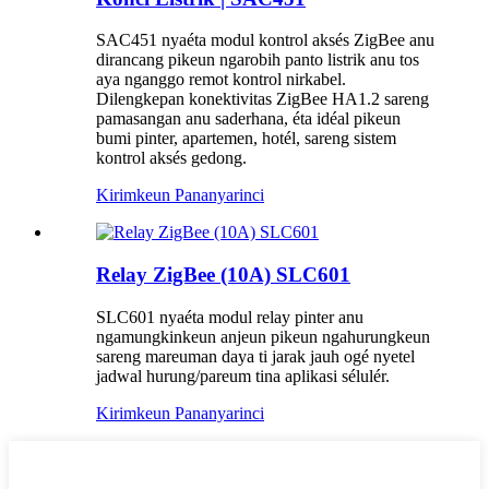
SAC451 nyaéta modul kontrol aksés ZigBee anu
dirancang pikeun ngarobih panto listrik anu tos
aya nganggo remot kontrol nirkabel.
Dilengkepan konektivitas ZigBee HA1.2 sareng
pamasangan anu saderhana, éta idéal pikeun
bumi pinter, apartemen, hotél, sareng sistem
kontrol aksés gedong.
Kirimkeun Pananya
rinci
Relay ZigBee (10A) SLC601
SLC601 nyaéta modul relay pinter anu
ngamungkinkeun anjeun pikeun ngahurungkeun
sareng mareuman daya ti jarak jauh ogé nyetel
jadwal hurung/pareum tina aplikasi sélulér.
Kirimkeun Pananya
rinci