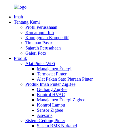
Imah
Tentang Kami
Profil Perusahaan
Kamampuh Inti
Kaunggulan Kompetitif
Tinjauan Pasar
Sajarah Perusahaan
Galeri Poto
Produk
Alat Pinter WiFi
Manajemén Énergi
Termostat Pinter
Alat Pakan Sato Piaraan Pinter
Produk Imah Pinter ZigBee
Gerbang ZigBee
Kontrol HVAC
Manajemén Énergi Zigbee
Kontrol Lampu
Sensor Zigbee
Asesoris
Sistem Gedong Pinter
Sistem BMS Nirkabel