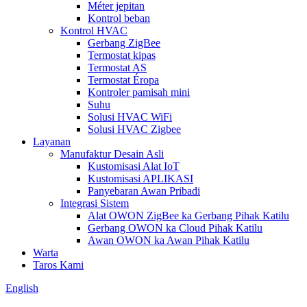
Méter jepitan
Kontrol beban
Kontrol HVAC
Gerbang ZigBee
Termostat kipas
Termostat AS
Termostat Éropa
Kontroler pamisah mini
Suhu
Solusi HVAC WiFi
Solusi HVAC Zigbee
Layanan
Manufaktur Desain Asli
Kustomisasi Alat IoT
Kustomisasi APLIKASI
Panyebaran Awan Pribadi
Integrasi Sistem
Alat OWON ZigBee ka Gerbang Pihak Katilu
Gerbang OWON ka Cloud Pihak Katilu
Awan OWON ka Awan Pihak Katilu
Warta
Taros Kami
English