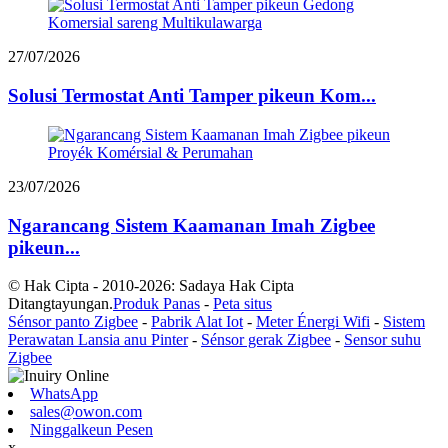
27/07/2026
Solusi Termostat Anti Tamper pikeun Kom...
23/07/2026
Ngarancang Sistem Kaamanan Imah Zigbee
pikeun...
© Hak Cipta - 2010-2026: Sadaya Hak Cipta
Ditangtayungan.
Produk Panas
-
Peta situs
Sénsor panto Zigbee
-
Pabrik Alat Iot
-
Meter Énergi Wifi
-
Sistem
Perawatan Lansia anu Pinter
-
Sénsor gerak Zigbee
-
Sensor suhu
Zigbee
WhatsApp
sales@owon.com
Ninggalkeun Pesen
x