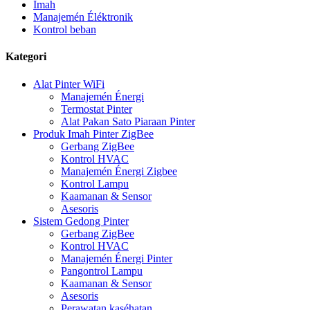
Imah
Manajemén Éléktronik
Kontrol beban
Kategori
Alat Pinter WiFi
Manajemén Énergi
Termostat Pinter
Alat Pakan Sato Piaraan Pinter
Produk Imah Pinter ZigBee
Gerbang ZigBee
Kontrol HVAC
Manajemén Énergi Zigbee
Kontrol Lampu
Kaamanan & Sensor
Asesoris
Sistem Gedong Pinter
Gerbang ZigBee
Kontrol HVAC
Manajemén Énergi Pinter
Pangontrol Lampu
Kaamanan & Sensor
Asesoris
Perawatan kaséhatan