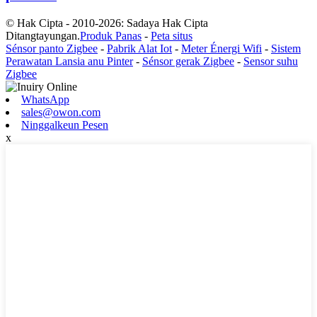
© Hak Cipta - 2010-2026: Sadaya Hak Cipta
Ditangtayungan.
Produk Panas
-
Peta situs
Sénsor panto Zigbee
-
Pabrik Alat Iot
-
Meter Énergi Wifi
-
Sistem
Perawatan Lansia anu Pinter
-
Sénsor gerak Zigbee
-
Sensor suhu
Zigbee
WhatsApp
sales@owon.com
Ninggalkeun Pesen
x