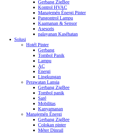
Gerbang ZigBee
Kontrol HVAC
Manajemén Énergi Pinter
Pangontrol Lampu
Kaamanan & Sensor
Asesoris
palayanan Kaséhatan
Solusi
Hotél Pinter
Gerbang
Tombol Panik
Lampu
AC
Énergi
Lingkungan
Perawatan Lansia
Gerbang ZigBee
Tombol panik
Saré
Mobilitas
Kanyamanan
Manajemén Énergi
Gerbang ZigBee
Colokan pinter
Méter Dinrail