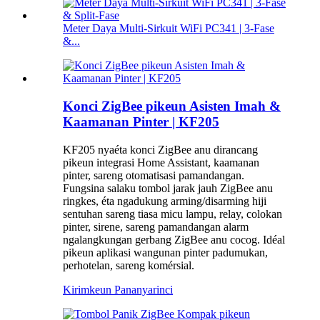
Meter Daya Multi-Sirkuit WiFi PC341 | 3-Fase
&...
Konci ZigBee pikeun Asisten Imah &
Kaamanan Pinter | KF205
KF205 nyaéta konci ZigBee anu dirancang
pikeun integrasi Home Assistant, kaamanan
pinter, sareng otomatisasi pamandangan.
Fungsina salaku tombol jarak jauh ZigBee anu
ringkes, éta ngadukung arming/disarming hiji
sentuhan sareng tiasa micu lampu, relay, colokan
pinter, sirene, sareng pamandangan alarm
ngalangkungan gerbang ZigBee anu cocog. Idéal
pikeun aplikasi wangunan pinter padumukan,
perhotelan, sareng komérsial.
Kirimkeun Pananya
rinci