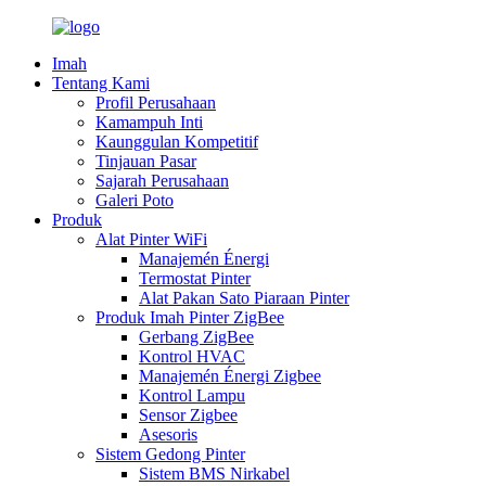
Imah
Tentang Kami
Profil Perusahaan
Kamampuh Inti
Kaunggulan Kompetitif
Tinjauan Pasar
Sajarah Perusahaan
Galeri Poto
Produk
Alat Pinter WiFi
Manajemén Énergi
Termostat Pinter
Alat Pakan Sato Piaraan Pinter
Produk Imah Pinter ZigBee
Gerbang ZigBee
Kontrol HVAC
Manajemén Énergi Zigbee
Kontrol Lampu
Sensor Zigbee
Asesoris
Sistem Gedong Pinter
Sistem BMS Nirkabel