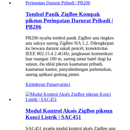
Tombol Panik ZigBee Kompak
pikeun Peringatan Darurat Pribadi |
PB206
PB206 nyaéta tombol panik ZigBee anu ringkes
anu saluyu sareng ZigBee HA 1.2. Dilengkepan
ku bewara darurat sakali pencét, konektivitas
IEEE 802.15.4 2.4GHz, jangkauan komunikasi
luar ruangan 100 m, sareng umur batré dugi ka
sataun, éta idéal pikeun kaamanan pribadi,
kaamanan kantor, panyalindungan padumukan,
sareng aplikasi gedong pinter.
Kirimkeun Pananya
rinci
Modul Kontrol Aksés ZigBee pikeun
Konci Listrik | SAC451
SAC451 nyaéta modul kontrol aksés ZigBee anu