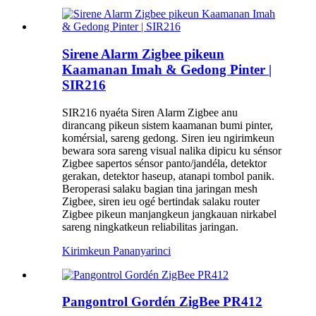
Sirene Alarm Zigbee pikeun
Kaamanan Imah & Gedong Pinter |
SIR216
SIR216 nyaéta Siren Alarm Zigbee anu
dirancang pikeun sistem kaamanan bumi pinter,
komérsial, sareng gedong. Siren ieu ngirimkeun
bewara sora sareng visual nalika dipicu ku sénsor
Zigbee sapertos sénsor panto/jandéla, detektor
gerakan, detektor haseup, atanapi tombol panik.
Beroperasi salaku bagian tina jaringan mesh
Zigbee, siren ieu ogé bertindak salaku router
Zigbee pikeun manjangkeun jangkauan nirkabel
sareng ningkatkeun reliabilitas jaringan.
Kirimkeun Pananya
rinci
Pangontrol Gordén ZigBee PR412