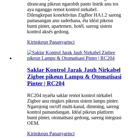
dirancang pikeun ngarobih panto listrik anu tos
aya nganggo remot kontrol nirkabel.
Dilengkepan konektivitas ZigBee HA1.2 sareng
pamasangan anu saderhana, éta idéal pikeun
bumi pinter, apartemen, hotél, sareng sistem
kontrol aksés gedong.
Kirimkeun Pananya
rinci
Saklar Kontrol Jarak Jauh Nirkabel
Zigbee pikeun Lampu & Otomatisasi
Pinter | RC204
RC204 nyaéta saklar remot kontrol nirkabel
Zigbee anu ringkes pikeun sistem lampu pinter.
Ngarojong on/off multi-kanal, dimming, sareng
kontrol pamandangan. Idéal pikeun platform
bumi pinter, otomatisasi gedong, sareng integrasi
OEM.
Kirimkeun Pananya
rinci