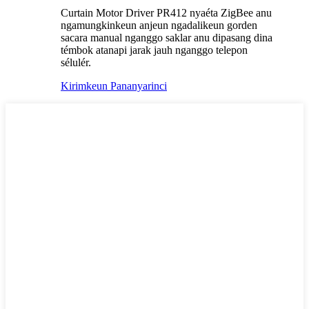
Curtain Motor Driver PR412 nyaéta ZigBee anu
ngamungkinkeun anjeun ngadalikeun gorden
sacara manual nganggo saklar anu dipasang dina
témbok atanapi jarak jauh nganggo telepon
sélulér.
Kirimkeun Pananya
rinci