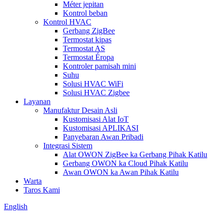
Méter jepitan
Kontrol beban
Kontrol HVAC
Gerbang ZigBee
Termostat kipas
Termostat AS
Termostat Éropa
Kontroler pamisah mini
Suhu
Solusi HVAC WiFi
Solusi HVAC Zigbee
Layanan
Manufaktur Desain Asli
Kustomisasi Alat IoT
Kustomisasi APLIKASI
Panyebaran Awan Pribadi
Integrasi Sistem
Alat OWON ZigBee ka Gerbang Pihak Katilu
Gerbang OWON ka Cloud Pihak Katilu
Awan OWON ka Awan Pihak Katilu
Warta
Taros Kami
English