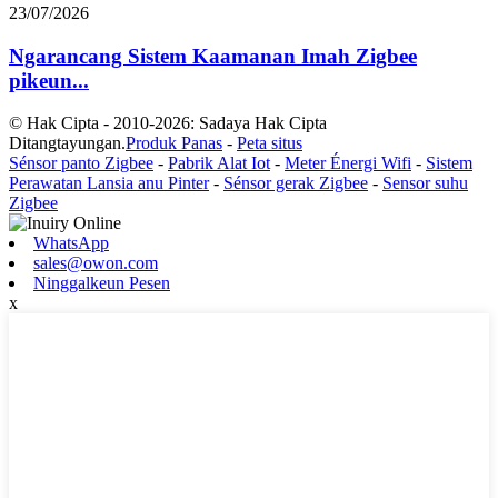
23/07/2026
Ngarancang Sistem Kaamanan Imah Zigbee
pikeun...
© Hak Cipta - 2010-2026: Sadaya Hak Cipta
Ditangtayungan.
Produk Panas
-
Peta situs
Sénsor panto Zigbee
-
Pabrik Alat Iot
-
Meter Énergi Wifi
-
Sistem
Perawatan Lansia anu Pinter
-
Sénsor gerak Zigbee
-
Sensor suhu
Zigbee
WhatsApp
sales@owon.com
Ninggalkeun Pesen
x