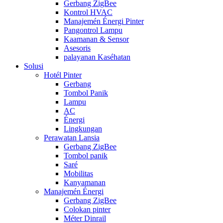
Gerbang ZigBee
Kontrol HVAC
Manajemén Énergi Pinter
Pangontrol Lampu
Kaamanan & Sensor
Asesoris
palayanan Kaséhatan
Solusi
Hotél Pinter
Gerbang
Tombol Panik
Lampu
AC
Énergi
Lingkungan
Perawatan Lansia
Gerbang ZigBee
Tombol panik
Saré
Mobilitas
Kanyamanan
Manajemén Énergi
Gerbang ZigBee
Colokan pinter
Méter Dinrail