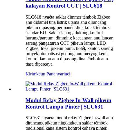
kalayan Kontrol CCT | SLC618
SLC618 nyaéta saklar dimmer témbok Zigbee
anu didamel tina listrik utama anu dirancang
pikeun dipasang permanén dina kotak témbok
standar EU. Saklar ieu ngadukung kontrol
hurung/pareum, dimming kacaangan anu lancar,
sareng pangaturan CCT pikeun lampu LED
Zigbee. Idéal pikeun bumi, hotél, kantor, sareng
proyék otomatisasi gedong anu meryogikeun
kontrol lampu anu dipasang dina témbok anu
tiasa dipercaya.
Kirimkeun Pananya
rinci
Modul Relay Zigbee In-Wall pikeun
Kontrol Lampu Pinter | SLC631
SLC631 nyaéta modul relay Zigbee in-wall anu
dirancang pikeun ningkatkeun saklar témbok
tradisional kana sistem kontrol cahaya pinter.