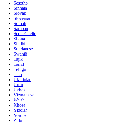
Sesotho
Sinhala
Slovak
Slovenian
Somali
Samoan
Scots Gaelic
Shona
Sindhi
Sundanese
Swahili
Tajik
Tamil
Telugu
Thai
Ukrainian
Urdu
Uzbek
Vietnamese
Welsh
Xhosa
Yiddish
Yoruba
Zulu