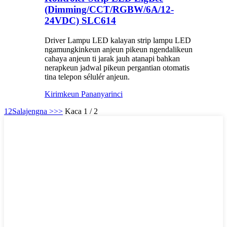
(Dimming/CCT/RGBW/6A/12-
24VDC) SLC614
Driver Lampu LED kalayan strip lampu LED
ngamungkinkeun anjeun pikeun ngendalikeun
cahaya anjeun ti jarak jauh atanapi bahkan
nerapkeun jadwal pikeun pergantian otomatis
tina telepon sélulér anjeun.
Kirimkeun Pananya
rinci
1
2
Salajengna >
>>
Kaca 1 / 2