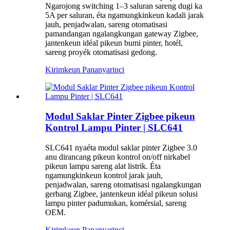
Ngarojong switching 1–3 saluran sareng dugi ka
5A per saluran, éta ngamungkinkeun kadali jarak
jauh, penjadwalan, sareng otomatisasi
pamandangan ngalangkungan gateway Zigbee,
jantenkeun idéal pikeun bumi pinter, hotél,
sareng proyék otomatisasi gedong.
Kirimkeun Pananya
rinci
Modul Saklar Pinter Zigbee pikeun
Kontrol Lampu Pinter | SLC641
SLC641 nyaéta modul saklar pinter Zigbee 3.0
anu dirancang pikeun kontrol on/off nirkabel
pikeun lampu sareng alat listrik. Éta
ngamungkinkeun kontrol jarak jauh,
penjadwalan, sareng otomatisasi ngalangkungan
gerbang Zigbee, jantenkeun idéal pikeun solusi
lampu pinter padumukan, komérsial, sareng
OEM.
Kirimkeun Pananya
rinci