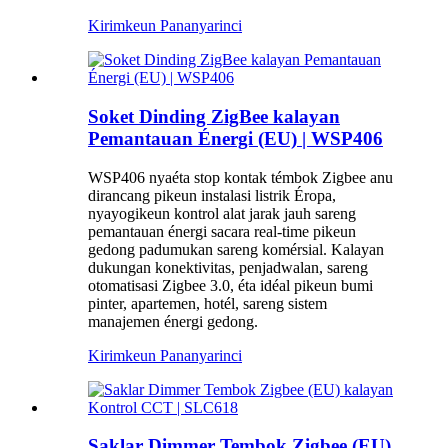
Kirimkeun Pananya
rinci
Soket Dinding ZigBee kalayan
Pemantauan Énergi (EU) | WSP406
WSP406 nyaéta stop kontak témbok Zigbee anu
dirancang pikeun instalasi listrik Éropa,
nyayogikeun kontrol alat jarak jauh sareng
pemantauan énergi sacara real-time pikeun
gedong padumukan sareng komérsial. Kalayan
dukungan konektivitas, penjadwalan, sareng
otomatisasi Zigbee 3.0, éta idéal pikeun bumi
pinter, apartemen, hotél, sareng sistem
manajemen énergi gedong.
Kirimkeun Pananya
rinci
Saklar Dimmer Tembok Zigbee (EU)