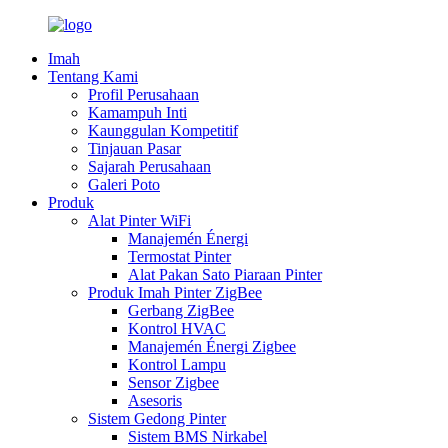
Imah
Tentang Kami
Profil Perusahaan
Kamampuh Inti
Kaunggulan Kompetitif
Tinjauan Pasar
Sajarah Perusahaan
Galeri Poto
Produk
Alat Pinter WiFi
Manajemén Énergi
Termostat Pinter
Alat Pakan Sato Piaraan Pinter
Produk Imah Pinter ZigBee
Gerbang ZigBee
Kontrol HVAC
Manajemén Énergi Zigbee
Kontrol Lampu
Sensor Zigbee
Asesoris
Sistem Gedong Pinter
Sistem BMS Nirkabel