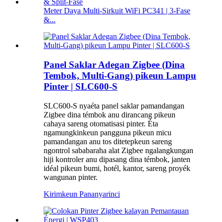
Meter Daya Multi-Sirkuit WiFi PC341 | 3-Fase
&...
Panel Saklar Adegan Zigbee (Dina
Tembok, Multi-Gang) pikeun Lampu
Pinter | SLC600-S
SLC600-S nyaéta panel saklar pamandangan
Zigbee dina témbok anu dirancang pikeun
cahaya sareng otomatisasi pinter. Éta
ngamungkinkeun pangguna pikeun micu
pamandangan anu tos ditetepkeun sareng
ngontrol sababaraha alat Zigbee ngalangkungan
hiji kontroler anu dipasang dina témbok, janten
idéal pikeun bumi, hotél, kantor, sareng proyék
wangunan pinter.
Kirimkeun Pananya
rinci