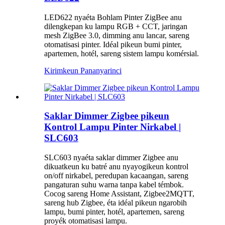
LED622 nyaéta Bohlam Pinter ZigBee anu
dilengkepan ku lampu RGB + CCT, jaringan
mesh ZigBee 3.0, dimming anu lancar, sareng
otomatisasi pinter. Idéal pikeun bumi pinter,
apartemen, hotél, sareng sistem lampu komérsial.
Kirimkeun Pananya
rinci
Saklar Dimmer Zigbee pikeun
Kontrol Lampu Pinter Nirkabel |
SLC603
SLC603 nyaéta saklar dimmer Zigbee anu
dikuatkeun ku batré anu nyayogikeun kontrol
on/off nirkabel, peredupan kacaangan, sareng
pangaturan suhu warna tanpa kabel témbok.
Cocog sareng Home Assistant, Zigbee2MQTT,
sareng hub Zigbee, éta idéal pikeun ngarobih
lampu, bumi pinter, hotél, apartemen, sareng
proyék otomatisasi lampu.