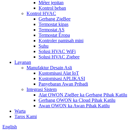
Méter jepitan
Kontrol beban
Kontrol HVAC
Gerbang ZigBee
Termostat kipas
Termostat AS
Termostat Éropa
Kontroler pamisah mini
Suhu
Solusi HVAC WiFi
Solusi HVAC Zigbee
Layanan
Manufaktur Desain Asli
Kustomisasi Alat IoT
Kustomisasi APLIKASI
Panyebaran Awan Pribadi
Integrasi Sistem
Alat OWON ZigBee ka Gerbang Pihak Katilu
Gerbang OWON ka Cloud Pihak Katilu
Awan OWON ka Awan Pihak Katilu
Warta
Taros Kami
English