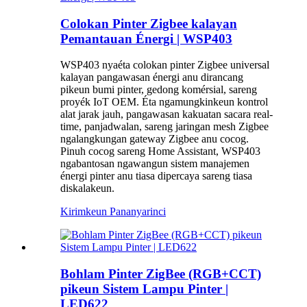
Colokan Pinter Zigbee kalayan
Pemantauan Énergi | WSP403
WSP403 nyaéta colokan pinter Zigbee universal
kalayan pangawasan énergi anu dirancang
pikeun bumi pinter, gedong komérsial, sareng
proyék IoT OEM. Éta ngamungkinkeun kontrol
alat jarak jauh, pangawasan kakuatan sacara real-
time, panjadwalan, sareng jaringan mesh Zigbee
ngalangkungan gateway Zigbee anu cocog.
Pinuh cocog sareng Home Assistant, WSP403
ngabantosan ngawangun sistem manajemen
énergi pinter anu tiasa dipercaya sareng tiasa
diskalakeun.
Kirimkeun Pananya
rinci
Bohlam Pinter ZigBee (RGB+CCT)
pikeun Sistem Lampu Pinter |
LED622