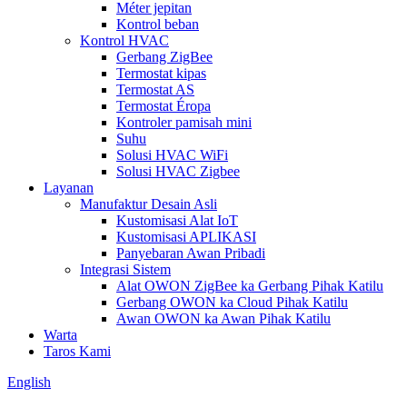
Méter jepitan
Kontrol beban
Kontrol HVAC
Gerbang ZigBee
Termostat kipas
Termostat AS
Termostat Éropa
Kontroler pamisah mini
Suhu
Solusi HVAC WiFi
Solusi HVAC Zigbee
Layanan
Manufaktur Desain Asli
Kustomisasi Alat IoT
Kustomisasi APLIKASI
Panyebaran Awan Pribadi
Integrasi Sistem
Alat OWON ZigBee ka Gerbang Pihak Katilu
Gerbang OWON ka Cloud Pihak Katilu
Awan OWON ka Awan Pihak Katilu
Warta
Taros Kami
English