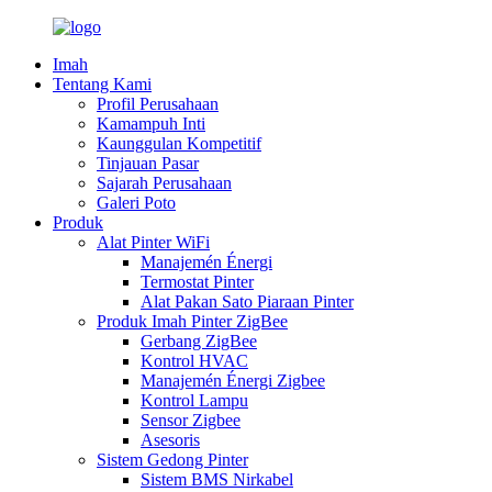
Imah
Tentang Kami
Profil Perusahaan
Kamampuh Inti
Kaunggulan Kompetitif
Tinjauan Pasar
Sajarah Perusahaan
Galeri Poto
Produk
Alat Pinter WiFi
Manajemén Énergi
Termostat Pinter
Alat Pakan Sato Piaraan Pinter
Produk Imah Pinter ZigBee
Gerbang ZigBee
Kontrol HVAC
Manajemén Énergi Zigbee
Kontrol Lampu
Sensor Zigbee
Asesoris
Sistem Gedong Pinter
Sistem BMS Nirkabel