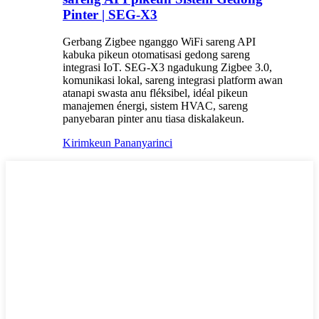
Pinter | SEG-X3
Gerbang Zigbee nganggo WiFi sareng API
kabuka pikeun otomatisasi gedong sareng
integrasi IoT. SEG-X3 ngadukung Zigbee 3.0,
komunikasi lokal, sareng integrasi platform awan
atanapi swasta anu fléksibel, idéal pikeun
manajemen énergi, sistem HVAC, sareng
panyebaran pinter anu tiasa diskalakeun.
Kirimkeun Pananya
rinci