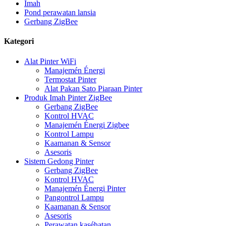
Imah
Pond perawatan lansia
Gerbang ZigBee
Kategori
Alat Pinter WiFi
Manajemén Énergi
Termostat Pinter
Alat Pakan Sato Piaraan Pinter
Produk Imah Pinter ZigBee
Gerbang ZigBee
Kontrol HVAC
Manajemén Énergi Zigbee
Kontrol Lampu
Kaamanan & Sensor
Asesoris
Sistem Gedong Pinter
Gerbang ZigBee
Kontrol HVAC
Manajemén Énergi Pinter
Pangontrol Lampu
Kaamanan & Sensor
Asesoris
Perawatan kaséhatan