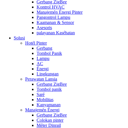
Gerbang ZigBee
Kontrol HVAC
Manajemén Énergi Pinter
Pangontrol Lampu
Kaamanan & Sensor
Asesoris
palayanan Kaséhatan
Solusi
Hotél Pinter
Gerbang
Tombol Panik
Lampu
AC
Énergi
Lingkungan
Perawatan Lansia
Gerbang ZigBee
Tombol panik
Saré
Mobilitas
Kanyamanan
Manajemén Énergi
Gerbang ZigBee
Colokan pinter
Méter Dinrail