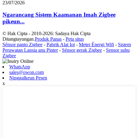
23/07/2026
Ngarancang Sistem Kaamanan Imah Zigbee
pikeun...
© Hak Cipta - 2010-2026: Sadaya Hak Cipta
Ditangtayungan.
Produk Panas
-
Peta situs
Sénsor panto Zigbee
-
Pabrik Alat Iot
-
Meter Énergi Wifi
-
Sistem
Perawatan Lansia anu Pinter
-
Sénsor gerak Zigbee
-
Sensor suhu
Zigbee
WhatsApp
sales@owon.com
Ninggalkeun Pesen
x