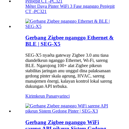
Méter Daya Pinter WiFi 3 Fase nganggo Penjepit
CT -PC321
Gerbang Zigbee nganggo Ethernet &
BLE | SEG-X5
SEG-X5 nyaéta gateway Zigbee 3.0 anu tiasa
diandelkeun nganggo Ethernet, Wi-Fi, sareng
BLE. Ngarojong 100+ alat Zigbee pikeun
stabilitas jaringan anu unggul dina palaksanaan
gedong pinter skala ageung, HVAC, sareng
manajemen énergi, kalayan kontrol lokal sareng
dukungan API terbuka.
Kirimkeun Pananya
rinci
Gerbang Zigbee nganggo WiFi
sareng API pikeun Sistem Gedong