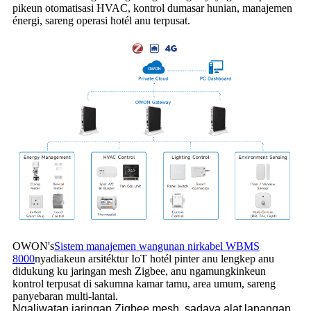
pikeun otomatisasi HVAC, kontrol dumasar hunian, manajemen
énergi, sareng operasi hotél anu terpusat.
OWON's
Sistem manajemen wangunan nirkabel WBMS
8000
nyadiakeun arsitéktur IoT hotél pinter anu lengkep anu
didukung ku jaringan mesh Zigbee, anu ngamungkinkeun
kontrol terpusat di sakumna kamar tamu, area umum, sareng
panyebaran multi-lantai.
Ngaliwatan jaringan Zigbee mesh, sadaya alat lapangan