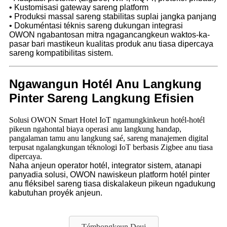
• Kustomisasi gateway sareng platform
• Produksi massal sareng stabilitas suplai jangka panjang
• Dokuméntasi téknis sareng dukungan integrasi
OWON ngabantosan mitra ngagancangkeun waktos-ka-
pasar bari mastikeun kualitas produk anu tiasa dipercaya
sareng kompatibilitas sistem.
Ngawangun Hotél Anu Langkung
Pinter Sareng Langkung Efisien
Solusi OWON Smart Hotel IoT ngamungkinkeun hotél-hotél
pikeun ngahontal biaya operasi anu langkung handap,
pangalaman tamu anu langkung saé, sareng manajemen digital
terpusat ngalangkungan téknologi IoT berbasis Zigbee anu tiasa
dipercaya.
Naha anjeun operator hotél, integrator sistem, atanapi
panyadia solusi, OWON nawiskeun platform hotél pinter
anu fléksibel sareng tiasa diskalakeun pikeun ngadukung
kabutuhan proyék anjeun.
Témbongkeun Deui