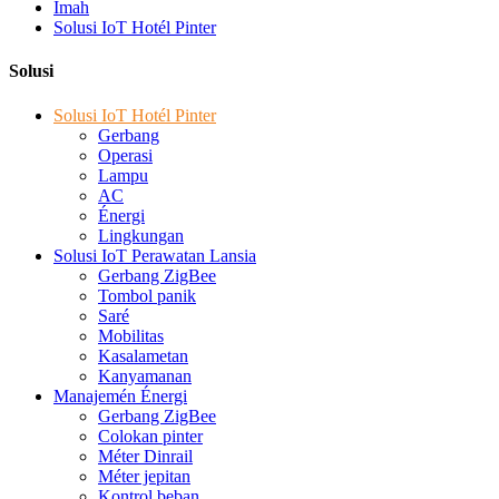
Imah
Solusi IoT Hotél Pinter
Solusi
Solusi IoT Hotél Pinter
Gerbang
Operasi
Lampu
AC
Énergi
Lingkungan
Solusi IoT Perawatan Lansia
Gerbang ZigBee
Tombol panik
Saré
Mobilitas
Kasalametan
Kanyamanan
Manajemén Énergi
Gerbang ZigBee
Colokan pinter
Méter Dinrail
Méter jepitan
Kontrol beban