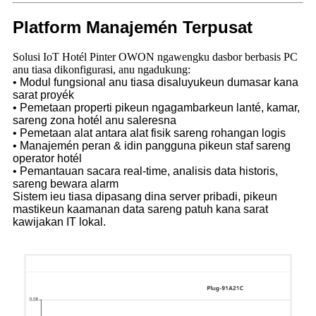
Platform Manajemén Terpusat
Solusi IoT Hotél Pinter OWON ngawengku dasbor berbasis PC
anu tiasa dikonfigurasi, anu ngadukung:
• Modul fungsional anu tiasa disaluyukeun dumasar kana
sarat proyék
• Pemetaan properti pikeun ngagambarkeun lanté, kamar,
sareng zona hotél anu saleresna
• Pemetaan alat antara alat fisik sareng rohangan logis
• Manajemén peran & idin pangguna pikeun staf sareng
operator hotél
• Pemantauan sacara real-time, analisis data historis,
sareng bewara alarm
Sistem ieu tiasa dipasang dina server pribadi, pikeun
mastikeun kaamanan data sareng patuh kana sarat
kawijakan IT lokal.