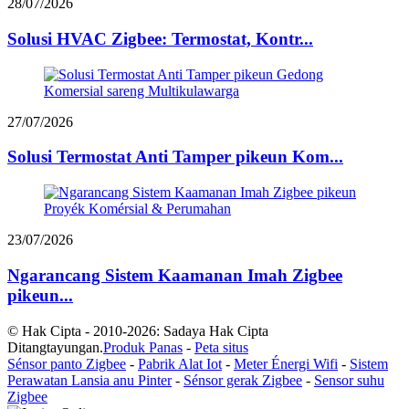
28/07/2026
Solusi HVAC Zigbee: Termostat, Kontr...
27/07/2026
Solusi Termostat Anti Tamper pikeun Kom...
23/07/2026
Ngarancang Sistem Kaamanan Imah Zigbee
pikeun...
© Hak Cipta - 2010-2026: Sadaya Hak Cipta
Ditangtayungan.
Produk Panas
-
Peta situs
Sénsor panto Zigbee
-
Pabrik Alat Iot
-
Meter Énergi Wifi
-
Sistem
Perawatan Lansia anu Pinter
-
Sénsor gerak Zigbee
-
Sensor suhu
Zigbee