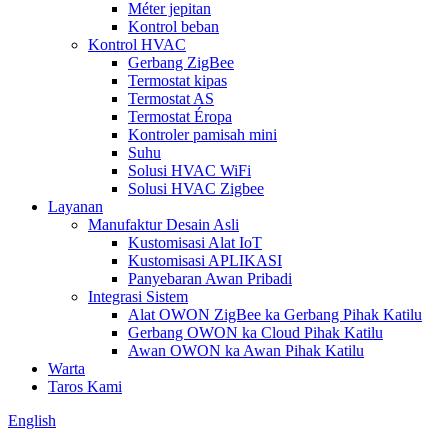
Méter jepitan
Kontrol beban
Kontrol HVAC
Gerbang ZigBee
Termostat kipas
Termostat AS
Termostat Éropa
Kontroler pamisah mini
Suhu
Solusi HVAC WiFi
Solusi HVAC Zigbee
Layanan
Manufaktur Desain Asli
Kustomisasi Alat IoT
Kustomisasi APLIKASI
Panyebaran Awan Pribadi
Integrasi Sistem
Alat OWON ZigBee ka Gerbang Pihak Katilu
Gerbang OWON ka Cloud Pihak Katilu
Awan OWON ka Awan Pihak Katilu
Warta
Taros Kami
English