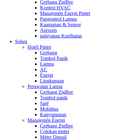
Gerbang ZigBee
Kontrol HVAC
Manajemén Énergi Pinter
Pangontrol Lampu
Kaamanan & Sensor
Asesoris
palayanan Kaséhatan
Solusi
Hotél Pinter
Gerbang
Tombol Panik
Lampu
AC
Énergi
Lingkungan
Perawatan Lansia
Gerbang ZigBee
Tombol panik
Saré
Mobilitas
Kanyamanan
Manajemén Énergi
Gerbang ZigBee
Colokan pinter
Méter Dinrail