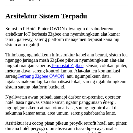
Arsitektur Sistem Terpadu
Solusi IoT Hotél Pinter OWON diwangun di sabudeureun
arsitéktur IoT berbasis Zigbee anu nyambungkeun alat kamar
tamu, gateway, sareng platform manajemen terpusat kana hiji
sistem anu ngahiji.
Tinimbang ngandelkeun infrastruktur kabel anu beurat, sistem ieu
nganggo jaringan mesh ZigBee pikeun nyambungkeun alat-alat
tingkat ruangan sapertos
Termostat Zigbee
, sénsor, colokan pinter,
méteran daya, sareng kontrol lampu. Alat-alat ieu komunikasi
sareng
Gerbang Zigbee OWON
, anu ngumpulkeun data,
ngalaksanakeun logika otomatisasi lokal, sareng ngahubungkeun
sistem sareng platform backend.
Ngaliwatan awan pribadi atanapi dasbor on-premise, operator
hotél tiasa ngawas status kamar, ngatur panggunaan énergi,
ngonpigurasikeun aturan otomatisasi, sareng ngontrol alat di
sakumna kamar tamu, area umum, sareng sababaraha lanté.
Arsitéktur ieu cocog pisan pikeun proyék retrofit hotél anu pinter,
dimana hotél peryogi otomatisasi anu tiasa dipercaya, usaha