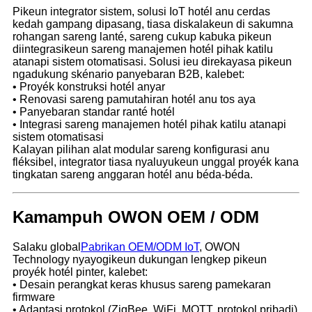
Pikeun integrator sistem, solusi IoT hotél anu cerdas
kedah gampang dipasang, tiasa diskalakeun di sakumna
rohangan sareng lanté, sareng cukup kabuka pikeun
diintegrasikeun sareng manajemen hotél pihak katilu
atanapi sistem otomatisasi. Solusi ieu direkayasa pikeun
ngadukung skénario panyebaran B2B, kalebet:
• Proyék konstruksi hotél anyar
• Renovasi sareng pamutahiran hotél anu tos aya
• Panyebaran standar ranté hotél
• Integrasi sareng manajemen hotél pihak katilu atanapi
sistem otomatisasi
Kalayan pilihan alat modular sareng konfigurasi anu
fléksibel, integrator tiasa nyaluyukeun unggal proyék kana
tingkatan sareng anggaran hotél anu béda-béda.
Kamampuh OWON OEM / ODM
Salaku global
Pabrikan OEM/ODM IoT
, OWON
Technology nyayogikeun dukungan lengkep pikeun
proyék hotél pinter, kalebet:
• Desain perangkat keras khusus sareng pamekaran
firmware
• Adaptasi protokol (ZigBee, WiFi, MQTT, protokol pribadi)