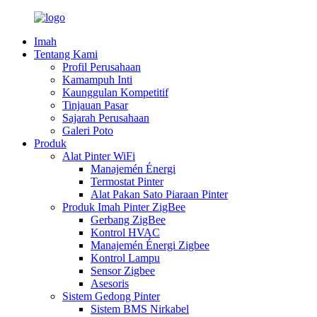
Imah
Tentang Kami
Profil Perusahaan
Kamampuh Inti
Kaunggulan Kompetitif
Tinjauan Pasar
Sajarah Perusahaan
Galeri Poto
Produk
Alat Pinter WiFi
Manajemén Énergi
Termostat Pinter
Alat Pakan Sato Piaraan Pinter
Produk Imah Pinter ZigBee
Gerbang ZigBee
Kontrol HVAC
Manajemén Énergi Zigbee
Kontrol Lampu
Sensor Zigbee
Asesoris
Sistem Gedong Pinter
Sistem BMS Nirkabel