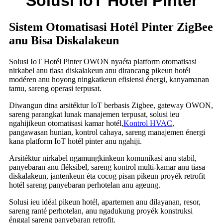
Solusi IoT Hotél Pinter
Sistem Otomatisasi Hotél Pinter ZigBee
anu Bisa Diskalakeun
Solusi IoT Hotél Pinter OWON nyaéta platform otomatisasi
nirkabel anu tiasa diskalakeun anu dirancang pikeun hotél
modéren anu hoyong ningkatkeun efisiensi énergi, kanyamanan
tamu, sareng operasi terpusat.
Diwangun dina arsitéktur IoT berbasis Zigbee, gateway OWON,
sareng parangkat lunak manajemen terpusat, solusi ieu
ngahijikeun otomatisasi kamar hotél,
Kontrol HVAC
,
pangawasan hunian, kontrol cahaya, sareng manajemen énergi
kana platform IoT hotél pinter anu ngahiji.
Arsitéktur nirkabel ngamungkinkeun komunikasi anu stabil,
panyebaran anu fléksibel, sareng kontrol multi-kamar anu tiasa
diskalakeun, jantenkeun éta cocog pisan pikeun proyék retrofit
hotél sareng panyebaran perhotelan anu ageung.
Solusi ieu idéal pikeun hotél, apartemen anu dilayanan, resor,
sareng ranté perhotelan, anu ngadukung proyék konstruksi
énggal sareng panyebaran retrofit.