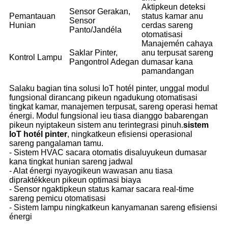
Aktipkeun deteksi
Sensor Gerakan,
Pemantauan
status kamar anu
Sensor
Hunian
cerdas sareng
Panto/Jandéla
otomatisasi
Manajemén cahaya
Saklar Pinter,
anu terpusat sareng
Kontrol Lampu
Pangontrol Adegan
dumasar kana
pamandangan
Salaku bagian tina solusi IoT hotél pinter, unggal modul
fungsional dirancang pikeun ngadukung otomatisasi
tingkat kamar, manajemen terpusat, sareng operasi hemat
énergi. Modul fungsional ieu tiasa dianggo babarengan
pikeun nyiptakeun sistem anu terintegrasi pinuh.
sistem
IoT hotél pinter
, ningkatkeun efisiensi operasional
sareng pangalaman tamu.
- Sistem HVAC sacara otomatis disaluyukeun dumasar
kana tingkat hunian sareng jadwal
- Alat énergi nyayogikeun wawasan anu tiasa
dipraktékkeun pikeun optimasi biaya
- Sensor ngaktipkeun status kamar sacara real-time
sareng pemicu otomatisasi
- Sistem lampu ningkatkeun kanyamanan sareng efisiensi
énergi