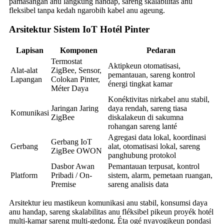
pamasangan anu langkung handap, sareng skalabilitas anu
fleksibel tanpa kedah ngarobih kabel anu ageung.
Arsitektur Sistem IoT Hotél Pinter
Lapisan
Komponen
Pedaran
Termostat
Aktipkeun otomatisasi,
Alat-alat
ZigBee, Sensor,
pemantauan, sareng kontrol
Lapangan
Colokan Pinter,
énergi tingkat kamar
Méter Daya
Konéktivitas nirkabel anu stabil,
Jaringan Jaring
daya rendah, sareng tiasa
Komunikasi
ZigBee
diskalakeun di sakumna
rohangan sareng lanté
Agregasi data lokal, koordinasi
Gerbang IoT
Gerbang
alat, otomatisasi lokal, sareng
ZigBee OWON
panghubung protokol
Dasbor Awan
Pemantauan terpusat, kontrol
Platform
Pribadi / On-
sistem, alarm, pemetaan ruangan,
Premise
sareng analisis data
Arsitektur ieu mastikeun komunikasi anu stabil, konsumsi daya
anu handap, sareng skalabilitas anu fléksibel pikeun proyék hotél
multi-kamar sareng multi-gedong. Éta ogé nyayogikeun pondasi