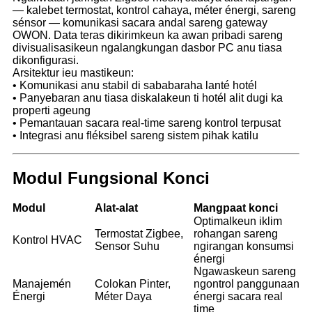
— kalebet termostat, kontrol cahaya, méter énergi, sareng
sénsor — komunikasi sacara andal sareng gateway
OWON. Data teras dikirimkeun ka awan pribadi sareng
divisualisasikeun ngalangkungan dasbor PC anu tiasa
dikonfigurasi.
Arsitektur ieu mastikeun:
• Komunikasi anu stabil di sababaraha lanté hotél
• Panyebaran anu tiasa diskalakeun ti hotél alit dugi ka
properti ageung
• Pemantauan sacara real-time sareng kontrol terpusat
• Integrasi anu fléksibel sareng sistem pihak katilu
Modul Fungsional Konci
Modul
Alat-alat
Mangpaat konci
Optimalkeun iklim
Termostat Zigbee,
rohangan sareng
Kontrol HVAC
Sensor Suhu
ngirangan konsumsi
énergi
Ngawaskeun sareng
Manajemén
Colokan Pinter,
ngontrol panggunaan
Énergi
Méter Daya
énergi sacara real
time