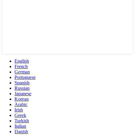
English
French
German
Portuguese
Spanish
Russian
Japanese
Korean
Arabic
Irish
Greek
Turkish
Italian
Danish