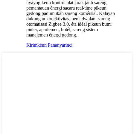
nyayogikeun kontrol alat jarak jauh sareng
pemantauan énergi sacara real-time pikeun
gedong padumukan sareng komérsial. Kalayan
dukungan konektivitas, penjadwalan, sareng
otomatisasi Zigbee 3.0, éta idéal pikeun bumi
pinter, apartemen, hotél, sareng sistem
manajemen énergi gedong.
Kirimkeun Pananya
rinci