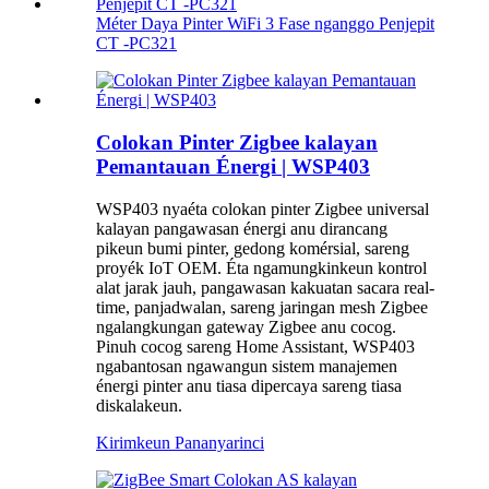
Méter Daya Pinter WiFi 3 Fase nganggo Penjepit
CT -PC321
Colokan Pinter Zigbee kalayan
Pemantauan Énergi | WSP403
WSP403 nyaéta colokan pinter Zigbee universal
kalayan pangawasan énergi anu dirancang
pikeun bumi pinter, gedong komérsial, sareng
proyék IoT OEM. Éta ngamungkinkeun kontrol
alat jarak jauh, pangawasan kakuatan sacara real-
time, panjadwalan, sareng jaringan mesh Zigbee
ngalangkungan gateway Zigbee anu cocog.
Pinuh cocog sareng Home Assistant, WSP403
ngabantosan ngawangun sistem manajemen
énergi pinter anu tiasa dipercaya sareng tiasa
diskalakeun.
Kirimkeun Pananya
rinci