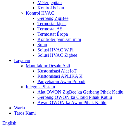
Méter jepitan
Kontrol beban
Kontrol HVAC
Gerbang ZigBee
Termostat kipas
Termostat AS
Termostat Éropa
Kontroler pamisah mini
Suhu
Solusi HVAC WiFi
Solusi HVAC Zigbee
Layanan
Manufaktur Desain Asli
Kustomisasi Alat IoT
Kustomisasi APLIKASI
Panyebaran Awan Pribadi
Integrasi Sistem
Alat OWON ZigBee ka Gerbang Pihak Katilu
Gerbang OWON ka Cloud Pihak Katilu
Awan OWON ka Awan Pihak Katilu
Warta
Taros Kami
English