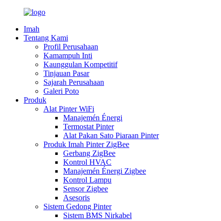
Imah
Tentang Kami
Profil Perusahaan
Kamampuh Inti
Kaunggulan Kompetitif
Tinjauan Pasar
Sajarah Perusahaan
Galeri Poto
Produk
Alat Pinter WiFi
Manajemén Énergi
Termostat Pinter
Alat Pakan Sato Piaraan Pinter
Produk Imah Pinter ZigBee
Gerbang ZigBee
Kontrol HVAC
Manajemén Énergi Zigbee
Kontrol Lampu
Sensor Zigbee
Asesoris
Sistem Gedong Pinter
Sistem BMS Nirkabel