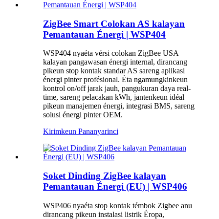
ZigBee Smart Colokan AS kalayan
Pemantauan Énergi | WSP404
WSP404 nyaéta vérsi colokan ZigBee USA
kalayan pangawasan énergi internal, dirancang
pikeun stop kontak standar AS sareng aplikasi
énergi pinter profésional. Éta ngamungkinkeun
kontrol on/off jarak jauh, pangukuran daya real-
time, sareng pelacakan kWh, jantenkeun idéal
pikeun manajemen énergi, integrasi BMS, sareng
solusi énergi pinter OEM.
Kirimkeun Pananya
rinci
Soket Dinding ZigBee kalayan
Pemantauan Énergi (EU) | WSP406
WSP406 nyaéta stop kontak témbok Zigbee anu
dirancang pikeun instalasi listrik Éropa,