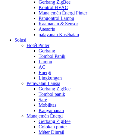
Gerbang ZigBee
Kontrol HVAC
Manajemén Énergi Pinter
Pangontrol Lampu
Kaamanan & Sensor
Asesoris
palayanan Kaséhatan
Solusi
Hotél Pinter
Gerbang
Tombol Panik
Lampu
AC
Énergi
Lingkungan
Perawatan Lansia
Gerbang ZigBee
Tombol panik
Saré
Mobilitas
Kanyamanan
Manajemén Énergi
Gerbang ZigBee
Colokan pinter
Méter Dinrail