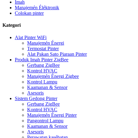
Imah
Manajemén Éléktronik
Colokan pinter
Kategori
Alat Pinter WiFi
Manajemén Énergi
Termostat Pinter
Alat Pakan Sato Piaraan Pinter
Produk Imah Pinter ZigBee
Gerbang ZigBee
Kontrol HVAC
Manajemén Énergi Zigbee
Kontrol Lampu
Kaamanan & Sensor
Asesoris
Sistem Gedong Pinter
Gerbang ZigBee
Kontrol HVAC
Manajemén Énergi Pinter
Pangontrol Lampu
Kaamanan & Sensor
Asesoris
Perawatan kaséhatan