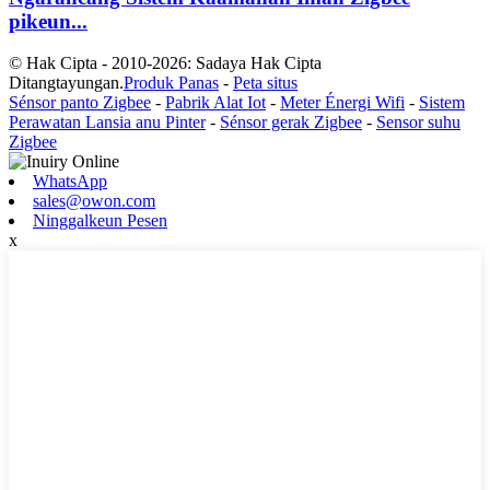
pikeun...
© Hak Cipta - 2010-2026: Sadaya Hak Cipta
Ditangtayungan.
Produk Panas
-
Peta situs
Sénsor panto Zigbee
-
Pabrik Alat Iot
-
Meter Énergi Wifi
-
Sistem
Perawatan Lansia anu Pinter
-
Sénsor gerak Zigbee
-
Sensor suhu
Zigbee
WhatsApp
sales@owon.com
Ninggalkeun Pesen
x