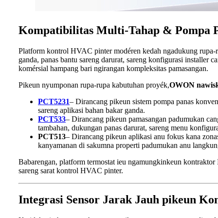
Kompatibilitas Multi-Tahap & Pompa 
Platform kontrol HVAC pinter modéren kedah ngadukung rupa-ru
ganda, panas bantu sareng darurat, sareng konfigurasi install
komérsial hampang bari ngirangan kompleksitas pamasangan.
Pikeun nyumponan rupa-rupa kabutuhan proyék,
OWON nawiskeu
PCT5231
– Dirancang pikeun sistem pompa panas konvens
sareng aplikasi bahan bakar ganda.
PCT533
– Dirancang pikeun pamasangan padumukan cangg
tambahan, dukungan panas darurat, sareng menu konfigura
PCT513
– Dirancang pikeun aplikasi anu fokus kana zonas
kanyamanan di sakumna properti padumukan anu langkun
Babarengan, platform termostat ieu ngamungkinkeun kontraktor H
sareng sarat kontrol HVAC pinter.
Integrasi Sensor Jarak Jauh pikeun Ko