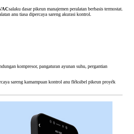
4VAC
salaku dasar pikeun manajemen peralatan berbasis termostat.
an anu tiasa dipercaya sareng akurasi kontrol.
indungan kompresor, pangaturan ayunan suhu, pergantian
rcaya sareng kamampuan kontrol anu fléksibel pikeun proyék