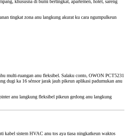
ng, khususna di bumi bertingkat, apartemen, hotél, sareng
nan tingkat zona anu langkung akurat ku cara ngumpulkeun
suhu multi-ruangan anu fleksibel. Salaku conto, OWON PCT5231
g dugi ka 16 sénsor jarak jauh pikeun aplikasi padumukan anu
inter anu langkung fleksibel pikeun gedong anu langkung
nti kabel sistem HVAC anu tos aya tiasa ningkatkeun waktos