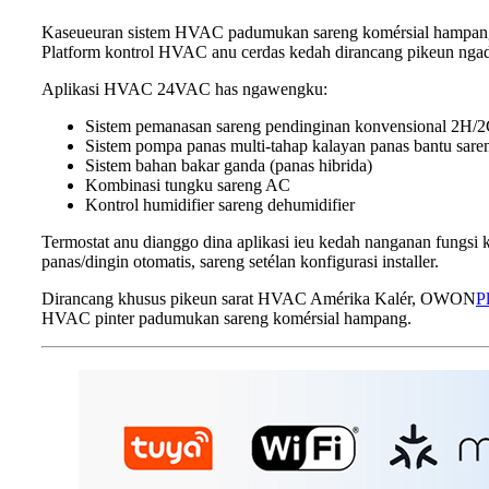
Kaseueuran sistem HVAC padumukan sareng komérsial hampang
Platform kontrol HVAC anu cerdas kedah dirancang pikeun ngadu
Aplikasi HVAC 24VAC has ngawengku:
Sistem pemanasan sareng pendinginan konvensional 2H/
Sistem pompa panas multi-tahap kalayan panas bantu saren
Sistem bahan bakar ganda (panas hibrida)
Kombinasi tungku sareng AC
Kontrol humidifier sareng dehumidifier
Termostat anu dianggo dina aplikasi ieu kedah nanganan fungsi
panas/dingin otomatis, sareng setélan konfigurasi installer.
Dirancang khusus pikeun sarat HVAC Amérika Kalér, OWON
P
HVAC pinter padumukan sareng komérsial hampang.