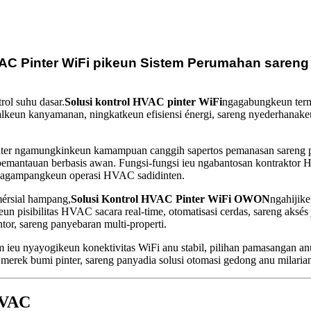
VAC Pinter WiFi pikeun Sistem Perumahan sareng
ol suhu dasar.
Solusi kontrol HVAC pinter WiFi
ngagabungkeun termo
alkeun kanyamanan, ningkatkeun efisiensi énergi, sareng nyederhana
r ngamungkinkeun kamampuan canggih sapertos pemanasan sareng pen
 pemantauan berbasis awan. Fungsi-fungsi ieu ngabantosan kontraktor
ngagampangkeun operasi HVAC sadidinten.
érsial hampang,
Solusi Kontrol HVAC Pinter WiFi OWON
ngahijike
eun pisibilitas HVAC sacara real-time, otomatisasi cerdas, sareng aks
tor, sareng panyebaran multi-properti.
rm ieu nyayogikeun konektivitas WiFi anu stabil, pilihan pamasangan an
 merek bumi pinter, sareng panyadia solusi otomasi gedong anu milaria
4VAC