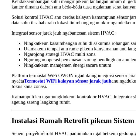
Ketidakseimbangan suhu mangrupikeun tantangan umum di gedon
kantor dimana daérah anu béda-béda tiasa ngalaman sarat kany
Solusi kontrol HVAC anu cerdas kalayan kamampuan sénsor ja
data suhu ti sababaraha lokasi tinimbang ngan ukur ngandelkeun 
Integrasi sensor jarak jauh ngabantosan sistem HVAC:
Ningkatkeun kasaimbangan suhu di sakumna rohangan sar
Utamakeun tempat anu rame pikeun kanyamanan anu lang
Ngarojong strategi HVAC multi-zona
Ngurangan operasi pemanasan sareng pendinginan anu teu
Ningkatkeun manajemen énergi sacara umum
Platform termostat WiFi OWON ngadukung integrasi sensor jar
nyaéta
Termostat WiFi kalayan sénsor jarak jauh
anu ngaduku
fokus kana zonasi.
Kamampuh ieu ngamungkinkeun kontraktor HVAC, integrator sist
ageung sareng langkung rumit.
Instalasi Ramah Retrofit pikeun Sist
Seueur proyék rétrofit HVAC padumukan ngalibetkeun gedong-g