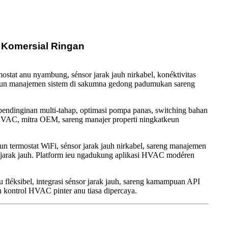
 Komersial Ringan
stat anu nyambung, sénsor jarak jauh nirkabel, konéktivitas
keun manajemen sistem di sakumna gedong padumukan sareng
dinginan multi-tahap, optimasi pompa panas, switching bahan
 HVAC, mitra OEM, sareng manajer properti ningkatkeun
un termostat WiFi, sénsor jarak jauh nirkabel, sareng manajemen
és jarak jauh. Platform ieu ngadukung aplikasi HVAC modéren
u fléksibel, integrasi sénsor jarak jauh, sareng kamampuan API
n kontrol HVAC pinter anu tiasa dipercaya.