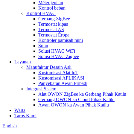
Méter jepitan
Kontrol beban
Kontrol HVAC
Gerbang ZigBee
Termostat kipas
Termostat AS
Termostat Éropa
Kontroler pamisah mini
Suhu
Solusi HVAC WiFi
Solusi HVAC Zigbee
Layanan
Manufaktur Desain Asli
Kustomisasi Alat IoT
Kustomisasi APLIKASI
Panyebaran Awan Pribadi
Integrasi Sistem
Alat OWON ZigBee ka Gerbang Pihak Katilu
Gerbang OWON ka Cloud Pihak Katilu
Awan OWON ka Awan Pihak Katilu
Warta
Taros Kami
English