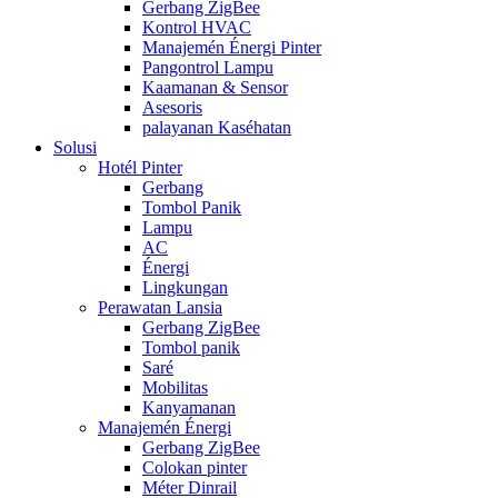
Gerbang ZigBee
Kontrol HVAC
Manajemén Énergi Pinter
Pangontrol Lampu
Kaamanan & Sensor
Asesoris
palayanan Kaséhatan
Solusi
Hotél Pinter
Gerbang
Tombol Panik
Lampu
AC
Énergi
Lingkungan
Perawatan Lansia
Gerbang ZigBee
Tombol panik
Saré
Mobilitas
Kanyamanan
Manajemén Énergi
Gerbang ZigBee
Colokan pinter
Méter Dinrail