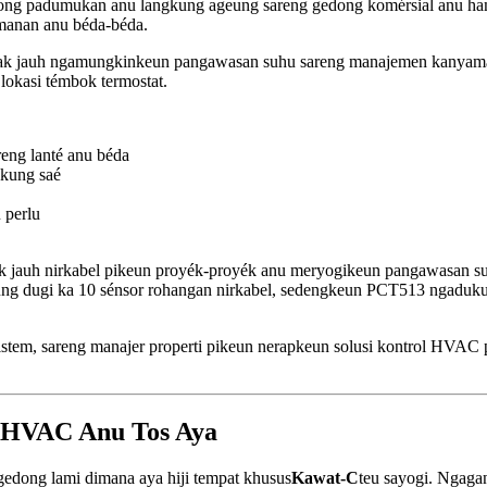
g padumukan anu langkung ageung sareng gedong komérsial anu hampa
amanan anu béda-béda.
rak jauh ngamungkinkeun pangawasan suhu sareng manajemen kanyama
lokasi témbok termostat.
eng lanté anu béda
kung saé
 perlu
ak jauh nirkabel pikeun proyék-proyék anu meryogikeun pangawasan 
ng dugi ka 10 sénsor rohangan nirkabel, sedengkeun PCT513 ngadukun
em, sareng manajer properti pikeun nerapkeun solusi kontrol HVAC p
em HVAC Anu Tos Aya
edong lami dimana aya hiji tempat khusus
Kawat-C
teu sayogi. Ngaga