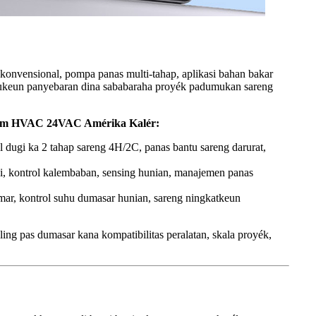
onvensional, pompa panas multi-tahap, aplikasi bahan bakar
bakukeun panyebaran dina sababaraha proyék padumukan sareng
stem HVAC 24VAC Amérika Kalér:
dugi ka 2 tahap sareng 4H/2C, panas bantu sareng darurat,
, kontrol kalembaban, sensing hunian, manajemen panas
amar, kontrol suhu dumasar hunian, sareng ningkatkeun
ng pas dumasar kana kompatibilitas peralatan, skala proyék,