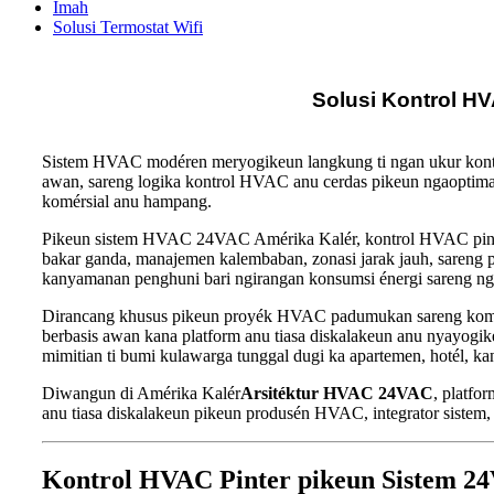
Imah
Solusi Termostat Wifi
Solusi Kontrol H
Sistem HVAC modéren meryogikeun langkung ti ngan ukur kontr
awan, sareng logika kontrol HVAC anu cerdas pikeun ngaoptim
komérsial anu hampang.
Pikeun sistem HVAC 24VAC Amérika Kalér, kontrol HVAC pinte
bakar ganda, manajemen kalembaban, zonasi jarak jauh, sareng
kanyamanan penghuni bari ngirangan konsumsi énergi sareng 
Dirancang khusus pikeun proyék HVAC padumukan sareng kom
berbasis awan kana platform anu tiasa diskalakeun anu nyayogik
mimitian ti bumi kulawarga tunggal dugi ka apartemen, hotél, kan
Diwangun di Amérika Kalér
Arsitéktur HVAC 24VAC
, platfo
anu tiasa diskalakeun pikeun produsén HVAC, integrator sistem,
Kontrol HVAC Pinter pikeun Sistem 2