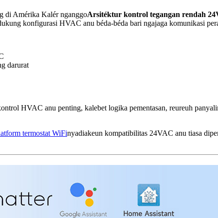
 di Amérika Kalér nganggo
Arsitéktur kontrol tegangan rendah 2
kung konfigurasi HVAC anu béda-béda bari ngajaga komunikasi peralat
2C
g darurat
 kontrol HVAC anu penting, kalebet logika pementasan, reureuh panyal
latform termostat WiFi
nyadiakeun kompatibilitas 24VAC anu tiasa dipe