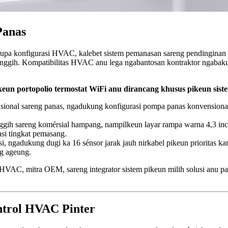
Panas
pa konfigurasi HVAC, kalebet sistem pemanasan sareng pendinginan k
er canggih. Kompatibilitas HVAC anu lega ngabantosan kontraktor nga
n portopolio termostat WiFi anu dirancang khusus pikeun si
ional sareng panas, ngadukung konfigurasi pompa panas konvensional 
ih sareng komérsial hampang, nampilkeun layar rampa warna 4,3 inci
si tingkat pemasang.
i, ngadukung dugi ka 16 sénsor jarak jauh nirkabel pikeun prioritas k
g ageung.
VAC, mitra OEM, sareng integrator sistem pikeun milih solusi anu pali
ntrol HVAC Pinter