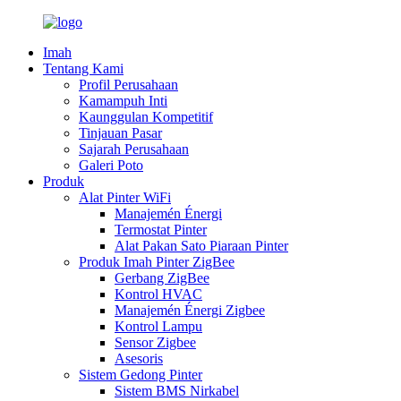
Imah
Tentang Kami
Profil Perusahaan
Kamampuh Inti
Kaunggulan Kompetitif
Tinjauan Pasar
Sajarah Perusahaan
Galeri Poto
Produk
Alat Pinter WiFi
Manajemén Énergi
Termostat Pinter
Alat Pakan Sato Piaraan Pinter
Produk Imah Pinter ZigBee
Gerbang ZigBee
Kontrol HVAC
Manajemén Énergi Zigbee
Kontrol Lampu
Sensor Zigbee
Asesoris
Sistem Gedong Pinter
Sistem BMS Nirkabel