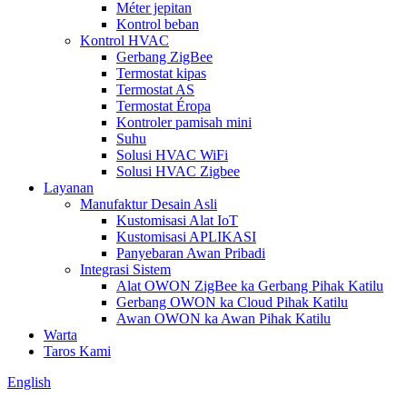
Méter jepitan
Kontrol beban
Kontrol HVAC
Gerbang ZigBee
Termostat kipas
Termostat AS
Termostat Éropa
Kontroler pamisah mini
Suhu
Solusi HVAC WiFi
Solusi HVAC Zigbee
Layanan
Manufaktur Desain Asli
Kustomisasi Alat IoT
Kustomisasi APLIKASI
Panyebaran Awan Pribadi
Integrasi Sistem
Alat OWON ZigBee ka Gerbang Pihak Katilu
Gerbang OWON ka Cloud Pihak Katilu
Awan OWON ka Awan Pihak Katilu
Warta
Taros Kami
English