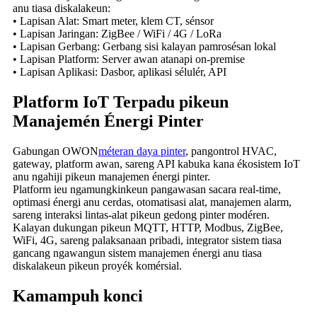
anu tiasa diskalakeun:
• Lapisan Alat: Smart meter, klem CT, sénsor
• Lapisan Jaringan: ZigBee / WiFi / 4G / LoRa
• Lapisan Gerbang: Gerbang sisi kalayan pamrosésan lokal
• Lapisan Platform: Server awan atanapi on-premise
• Lapisan Aplikasi: Dasbor, aplikasi sélulér, API
Platform IoT Terpadu pikeun
Manajemén Énergi Pinter
Gabungan OWON
méteran daya pinter
, pangontrol HVAC,
gateway, platform awan, sareng API kabuka kana ékosistem IoT
anu ngahiji pikeun manajemen énergi pinter.
Platform ieu ngamungkinkeun pangawasan sacara real-time,
optimasi énergi anu cerdas, otomatisasi alat, manajemen alarm,
sareng interaksi lintas-alat pikeun gedong pinter modéren.
Kalayan dukungan pikeun MQTT, HTTP, Modbus, ZigBee,
WiFi, 4G, sareng palaksanaan pribadi, integrator sistem tiasa
gancang ngawangun sistem manajemen énergi anu tiasa
diskalakeun pikeun proyék komérsial.
Kamampuh konci