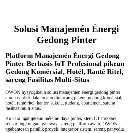
Solusi Manajemén Énergi
Gedong Pinter
Platform Manajemén Énergi Gedong
Pinter Berbasis IoT Profesional pikeun
Gedong Komérsial, Hotél, Ranté Ritel,
sareng Fasilitas Multi-Situs
OWON nyayogikeun solusi manajemen énergi gedong pinter
anu tiasa diskalakeun anu dirancang pikeun gedong komérsial,
hotél, ranté ritel, kantor, sakola, gudang, apartemen, sareng
fasilitas multi-situs.
Ku cara ngahijikeun méteran daya pinter, klem CT nirkabel,
sénsor lingkungan, gateway, sareng platform awan, OWON
ngabantosan pamilik proyék, integrator sistem, sareng panyedia