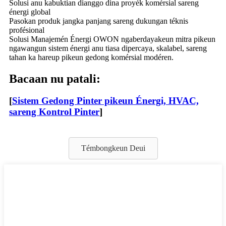
Solusi anu kabuktian dianggo dina proyék komérsial sareng
énergi global
Pasokan produk jangka panjang sareng dukungan téknis
profésional
Solusi Manajemén Énergi OWON ngaberdayakeun mitra pikeun
ngawangun sistem énergi anu tiasa dipercaya, skalabel, sareng
tahan ka hareup pikeun gedong komérsial modéren.
Bacaan nu patali:
[
Sistem Gedong Pinter pikeun Énergi, HVAC,
sareng Kontrol Pinter
]
Témbongkeun Deui