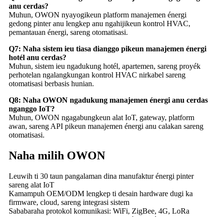
anu cerdas?
Muhun, OWON nyayogikeun platform manajemen énergi
gedong pinter anu lengkep anu ngahijikeun kontrol HVAC,
pemantauan énergi, sareng otomatisasi.
Q7: Naha sistem ieu tiasa dianggo pikeun manajemen énergi
hotél anu cerdas?
Muhun, sistem ieu ngadukung hotél, apartemen, sareng proyék
perhotelan ngalangkungan kontrol HVAC nirkabel sareng
otomatisasi berbasis hunian.
Q8: Naha OWON ngadukung manajemen énergi anu cerdas
nganggo IoT?
Muhun, OWON ngagabungkeun alat IoT, gateway, platform
awan, sareng API pikeun manajemen énergi anu calakan sareng
otomatisasi.
Naha milih OWON
Leuwih ti 30 taun pangalaman dina manufaktur énergi pinter
sareng alat IoT
Kamampuh OEM/ODM lengkep ti desain hardware dugi ka
firmware, cloud, sareng integrasi sistem
Sababaraha protokol komunikasi: WiFi, ZigBee, 4G, LoRa