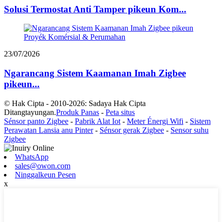
Solusi Termostat Anti Tamper pikeun Kom...
23/07/2026
Ngarancang Sistem Kaamanan Imah Zigbee
pikeun...
© Hak Cipta - 2010-2026: Sadaya Hak Cipta
Ditangtayungan.
Produk Panas
-
Peta situs
Sénsor panto Zigbee
-
Pabrik Alat Iot
-
Meter Énergi Wifi
-
Sistem
Perawatan Lansia anu Pinter
-
Sénsor gerak Zigbee
-
Sensor suhu
Zigbee
WhatsApp
sales@owon.com
Ninggalkeun Pesen
x