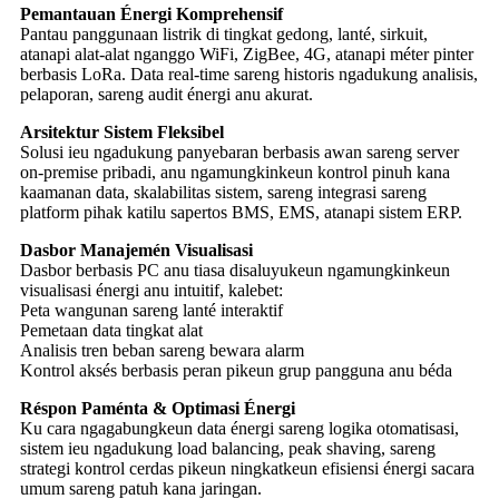
Pemantauan Énergi Komprehensif
Pantau panggunaan listrik di tingkat gedong, lanté, sirkuit,
atanapi alat-alat nganggo WiFi, ZigBee, 4G, atanapi méter pinter
berbasis LoRa. Data real-time sareng historis ngadukung analisis,
pelaporan, sareng audit énergi anu akurat.
Arsitektur Sistem Fleksibel
Solusi ieu ngadukung panyebaran berbasis awan sareng server
on-premise pribadi, anu ngamungkinkeun kontrol pinuh kana
kaamanan data, skalabilitas sistem, sareng integrasi sareng
platform pihak katilu sapertos BMS, EMS, atanapi sistem ERP.
Dasbor Manajemén Visualisasi
Dasbor berbasis PC anu tiasa disaluyukeun ngamungkinkeun
visualisasi énergi anu intuitif, kalebet:
Peta wangunan sareng lanté interaktif
Pemetaan data tingkat alat
Analisis tren beban sareng bewara alarm
Kontrol aksés berbasis peran pikeun grup pangguna anu béda
Réspon Paménta & Optimasi Énergi
Ku cara ngagabungkeun data énergi sareng logika otomatisasi,
sistem ieu ngadukung load balancing, peak shaving, sareng
strategi kontrol cerdas pikeun ningkatkeun efisiensi énergi sacara
umum sareng patuh kana jaringan.