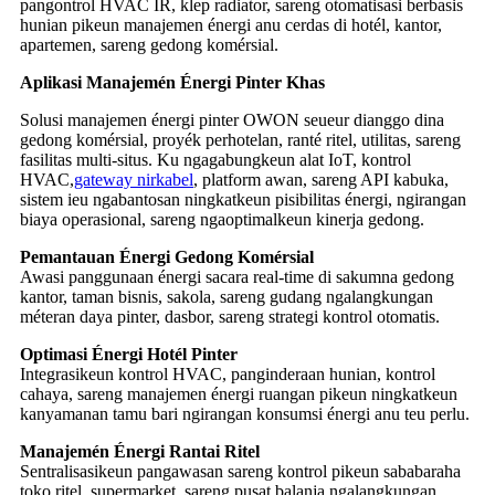
pangontrol HVAC IR, klep radiator, sareng otomatisasi berbasis
hunian pikeun manajemen énergi anu cerdas di hotél, kantor,
apartemen, sareng gedong komérsial.
Aplikasi Manajemén Énergi Pinter Khas
Solusi manajemen énergi pinter OWON seueur dianggo dina
gedong komérsial, proyék perhotelan, ranté ritel, utilitas, sareng
fasilitas multi-situs. Ku ngagabungkeun alat IoT, kontrol
HVAC,
gateway nirkabel
, platform awan, sareng API kabuka,
sistem ieu ngabantosan ningkatkeun pisibilitas énergi, ngirangan
biaya operasional, sareng ngaoptimalkeun kinerja gedong.
Pemantauan Énergi Gedong Komérsial
Awasi panggunaan énergi sacara real-time di sakumna gedong
kantor, taman bisnis, sakola, sareng gudang ngalangkungan
méteran daya pinter, dasbor, sareng strategi kontrol otomatis.
Optimasi Énergi Hotél Pinter
Integrasikeun kontrol HVAC, panginderaan hunian, kontrol
cahaya, sareng manajemen énergi ruangan pikeun ningkatkeun
kanyamanan tamu bari ngirangan konsumsi énergi anu teu perlu.
Manajemén Énergi Rantai Ritel
Sentralisasikeun pangawasan sareng kontrol pikeun sababaraha
toko ritel, supermarket, sareng pusat balanja ngalangkungan