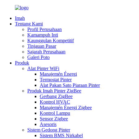
Imah
Tentang Kami
Profil Perusahaan
Kamampuh Inti
Kaunggulan Kompetitif
Tinjauan Pasar
Sajarah Perusahaan
Galeri Poto
Produk
Alat Pinter WiFi
Manajemén Énergi
Termostat Pinter
Alat Pakan Sato Piaraan Pinter
Produk Imah Pinter ZigBee
Gerbang ZigBee
Kontrol HVAC
Manajemén Énergi Zigbee
Kontrol Lampu
Sensor Zigbee
Asesoris
Sistem Gedong Pinter
Sistem BMS Nirkabel