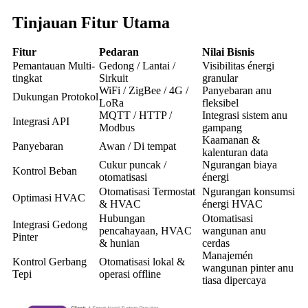
Tinjauan Fitur Utama
Fitur
Pedaran
Nilai Bisnis
Pemantauan Multi-
Gedong / Lantai /
Visibilitas énergi
tingkat
Sirkuit
granular
WiFi / ZigBee / 4G /
Panyebaran anu
Dukungan Protokol
LoRa
fleksibel
MQTT / HTTP /
Integrasi sistem anu
Integrasi API
Modbus
gampang
Kaamanan &
Panyebaran
Awan / Di tempat
kalenturan data
Cukur puncak /
Ngurangan biaya
Kontrol Beban
otomatisasi
énergi
Otomatisasi Termostat
Ngurangan konsumsi
Optimasi HVAC
& HVAC
énergi HVAC
Hubungan
Otomatisasi
Integrasi Gedong
pencahayaan, HVAC
wangunan anu
Pinter
& hunian
cerdas
Manajemén
Kontrol Gerbang
Otomatisasi lokal &
wangunan pinter anu
Tepi
operasi offline
tiasa dipercaya