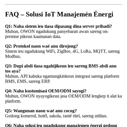
FAQ – Solusi IoT Manajemén Énergi
Q1: Naha sistem ieu tiasa dipasang dina server pribadi?
Muhun, OWON ngadukung panyebaran awan sareng on-
premise pikeun kaamanan data.
Q2: Protokol naon waé anu dirojong?
Sistem ieu ngadukung WiFi, ZigBee, 4G, LoRa, MQTT, sareng
Modbus.
Q3: Dupi abdi tiasa ngahijikeun ieu sareng BMS abdi anu
tos aya?
Muhun, API kabuka ngamungkinkeun integrasi sareng platform
BMS, EMS, sareng ERP.
Q4: Naha kustomisasi OEM/ODM sayogi?
Muhun, OWON nyayogikeun jasa OEM/ODM lengkep ti alat ka
platform.
Q5: Wangunan naon waé anu cocog?
Gedong komersil, hotél, sakola, ranté ritel, sareng utilitas.
Q6: Naha solusi ieu ngadukung manajemen énergi gedong