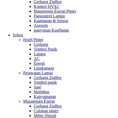
Gerbang ZigBee
Kontrol HVAC
Manajemén Énergi Pinter
Pangontrol Lampu
Kaamanan & Sensor
Asesoris
palayanan Kaséhatan
Solusi
Hotél Pinter
Gerbang
Tombol Panik
Lampu
AC
Énergi
Lingkungan
Perawatan Lansia
Gerbang ZigBee
Tombol panik
Saré
Mobilitas
Kanyamanan
Manajemén Énergi
Gerbang ZigBee
Colokan pinter
Méter Dinrail