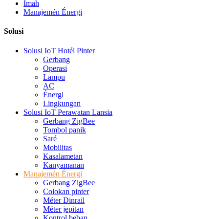
Imah
Manajemén Énergi
Solusi
Solusi IoT Hotél Pinter
Gerbang
Operasi
Lampu
AC
Énergi
Lingkungan
Solusi IoT Perawatan Lansia
Gerbang ZigBee
Tombol panik
Saré
Mobilitas
Kasalametan
Kanyamanan
Manajemén Énergi
Gerbang ZigBee
Colokan pinter
Méter Dinrail
Méter jepitan
Kontrol beban