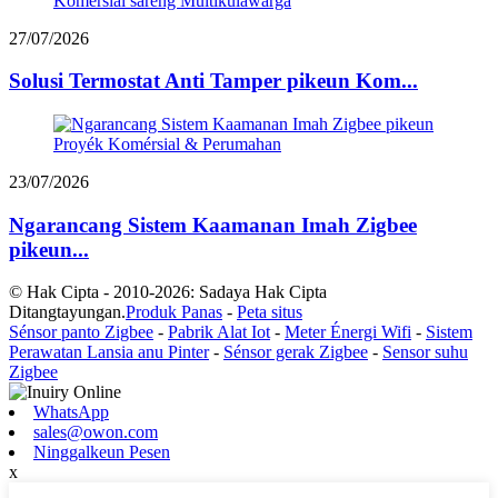
27/07/2026
Solusi Termostat Anti Tamper pikeun Kom...
23/07/2026
Ngarancang Sistem Kaamanan Imah Zigbee
pikeun...
© Hak Cipta - 2010-2026: Sadaya Hak Cipta
Ditangtayungan.
Produk Panas
-
Peta situs
Sénsor panto Zigbee
-
Pabrik Alat Iot
-
Meter Énergi Wifi
-
Sistem
Perawatan Lansia anu Pinter
-
Sénsor gerak Zigbee
-
Sensor suhu
Zigbee
WhatsApp
sales@owon.com
Ninggalkeun Pesen
x