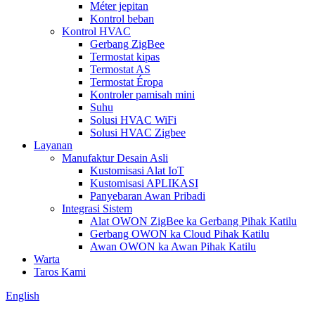
Méter jepitan
Kontrol beban
Kontrol HVAC
Gerbang ZigBee
Termostat kipas
Termostat AS
Termostat Éropa
Kontroler pamisah mini
Suhu
Solusi HVAC WiFi
Solusi HVAC Zigbee
Layanan
Manufaktur Desain Asli
Kustomisasi Alat IoT
Kustomisasi APLIKASI
Panyebaran Awan Pribadi
Integrasi Sistem
Alat OWON ZigBee ka Gerbang Pihak Katilu
Gerbang OWON ka Cloud Pihak Katilu
Awan OWON ka Awan Pihak Katilu
Warta
Taros Kami
English