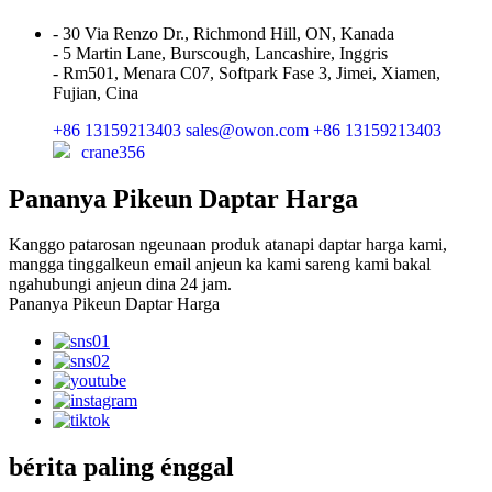
- 30 Via Renzo Dr., Richmond Hill, ON, Kanada
- 5 Martin Lane, Burscough, Lancashire, Inggris
- Rm501, Menara C07, Softpark Fase 3, Jimei, Xiamen,
Fujian, Cina
+86 13159213403
sales@owon.com
+86 13159213403
crane356
Pananya Pikeun Daptar Harga
Kanggo patarosan ngeunaan produk atanapi daptar harga kami,
mangga tinggalkeun email anjeun ka kami sareng kami bakal
ngahubungi anjeun dina 24 jam.
Pananya Pikeun Daptar Harga
bérita paling énggal