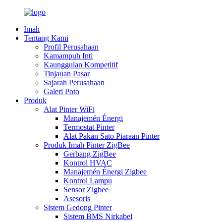
Imah
Tentang Kami
Profil Perusahaan
Kamampuh Inti
Kaunggulan Kompetitif
Tinjauan Pasar
Sajarah Perusahaan
Galeri Poto
Produk
Alat Pinter WiFi
Manajemén Énergi
Termostat Pinter
Alat Pakan Sato Piaraan Pinter
Produk Imah Pinter ZigBee
Gerbang ZigBee
Kontrol HVAC
Manajemén Énergi Zigbee
Kontrol Lampu
Sensor Zigbee
Asesoris
Sistem Gedong Pinter
Sistem BMS Nirkabel