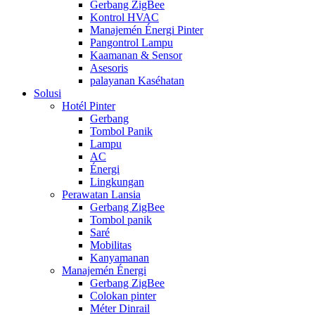
Gerbang ZigBee
Kontrol HVAC
Manajemén Énergi Pinter
Pangontrol Lampu
Kaamanan & Sensor
Asesoris
palayanan Kaséhatan
Solusi
Hotél Pinter
Gerbang
Tombol Panik
Lampu
AC
Énergi
Lingkungan
Perawatan Lansia
Gerbang ZigBee
Tombol panik
Saré
Mobilitas
Kanyamanan
Manajemén Énergi
Gerbang ZigBee
Colokan pinter
Méter Dinrail