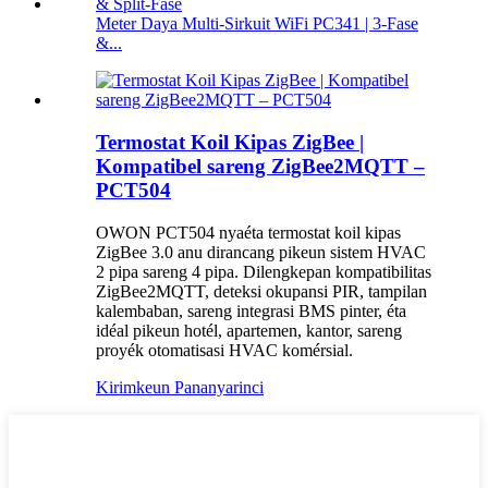
Meter Daya Multi-Sirkuit WiFi PC341 | 3-Fase
&...
Termostat Koil Kipas ZigBee |
Kompatibel sareng ZigBee2MQTT –
PCT504
OWON PCT504 nyaéta termostat koil kipas
ZigBee 3.0 anu dirancang pikeun sistem HVAC
2 pipa sareng 4 pipa. Dilengkepan kompatibilitas
ZigBee2MQTT, deteksi okupansi PIR, tampilan
kalembaban, sareng integrasi BMS pinter, éta
idéal pikeun hotél, apartemen, kantor, sareng
proyék otomatisasi HVAC komérsial.
Kirimkeun Pananya
rinci