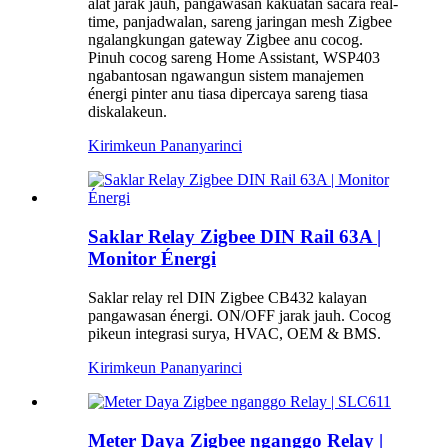
alat jarak jauh, pangawasan kakuatan sacara real-
time, panjadwalan, sareng jaringan mesh Zigbee
ngalangkungan gateway Zigbee anu cocog.
Pinuh cocog sareng Home Assistant, WSP403
ngabantosan ngawangun sistem manajemen
énergi pinter anu tiasa dipercaya sareng tiasa
diskalakeun.
Kirimkeun Pananya
rinci
Saklar Relay Zigbee DIN Rail 63A |
Monitor Énergi
Saklar relay rel DIN Zigbee CB432 kalayan
pangawasan énergi. ON/OFF jarak jauh. Cocog
pikeun integrasi surya, HVAC, OEM & BMS.
Kirimkeun Pananya
rinci
Meter Daya Zigbee nganggo Relay |