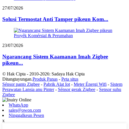
27/07/2026
Solusi Termostat Anti Tamper pikeun Kom...
23/07/2026
Ngarancang Sistem Kaamanan Imah Zigbee
pikeun...
© Hak Cipta - 2010-2026: Sadaya Hak Cipta
Ditangtayungan.
Produk Panas
-
Peta situs
Sénsor panto Zigbee
-
Pabrik Alat Iot
-
Meter Énergi Wifi
-
Sistem
Perawatan Lansia anu Pinter
-
Sénsor gerak Zigbee
-
Sensor suhu
Zigbee
WhatsApp
sales@owon.com
Ninggalkeun Pesen
x