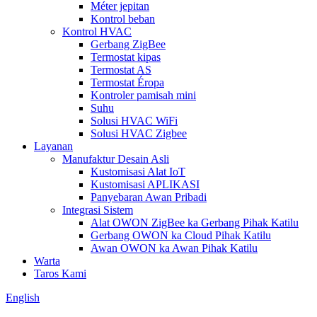
Méter jepitan
Kontrol beban
Kontrol HVAC
Gerbang ZigBee
Termostat kipas
Termostat AS
Termostat Éropa
Kontroler pamisah mini
Suhu
Solusi HVAC WiFi
Solusi HVAC Zigbee
Layanan
Manufaktur Desain Asli
Kustomisasi Alat IoT
Kustomisasi APLIKASI
Panyebaran Awan Pribadi
Integrasi Sistem
Alat OWON ZigBee ka Gerbang Pihak Katilu
Gerbang OWON ka Cloud Pihak Katilu
Awan OWON ka Awan Pihak Katilu
Warta
Taros Kami
English