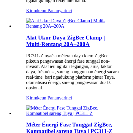
ngalangkungan relay internalna.
Kirimkeun Pananya
rinci
Alat Ukur Daya ZigBee Clamp |
Multi-Rentang 20A–200A
PC311-Z nyaéta méteran daya klem ZigBee
pikeun pangawasan énergi fase tunggal non-
invasif. Alat ieu ngukur tegangan, arus, faktor
daya, frékuénsi, sareng panggunaan énergi sacara
real-time, bari ngadukung platform pinter Tuya,
otomatisasi énergi, sareng pangawasan dual-CT
opsional.
Kirimkeun Pananya
rinci
Méter Énergi Fase Tunggal ZigBee,
Kompatibel sareng Tuya | PC311-Z