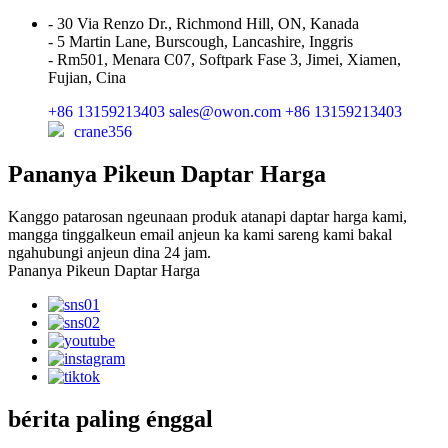
- 30 Via Renzo Dr., Richmond Hill, ON, Kanada
- 5 Martin Lane, Burscough, Lancashire, Inggris
- Rm501, Menara C07, Softpark Fase 3, Jimei, Xiamen,
Fujian, Cina
+86 13159213403
sales@owon.com
+86 13159213403
crane356
Pananya Pikeun Daptar Harga
Kanggo patarosan ngeunaan produk atanapi daptar harga kami,
mangga tinggalkeun email anjeun ka kami sareng kami bakal
ngahubungi anjeun dina 24 jam.
Pananya Pikeun Daptar Harga
bérita paling énggal