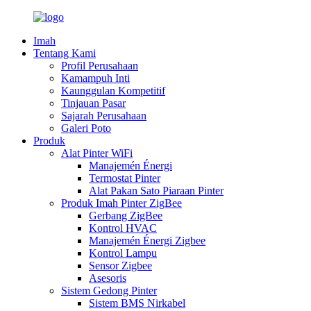
Imah
Tentang Kami
Profil Perusahaan
Kamampuh Inti
Kaunggulan Kompetitif
Tinjauan Pasar
Sajarah Perusahaan
Galeri Poto
Produk
Alat Pinter WiFi
Manajemén Énergi
Termostat Pinter
Alat Pakan Sato Piaraan Pinter
Produk Imah Pinter ZigBee
Gerbang ZigBee
Kontrol HVAC
Manajemén Énergi Zigbee
Kontrol Lampu
Sensor Zigbee
Asesoris
Sistem Gedong Pinter
Sistem BMS Nirkabel