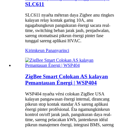
SLC611
SLC611 nyaéta méteran daya Zigbee anu ringkes
kalayan relay kontak garing 10A, anu
ngagabungkeun pangukuran énergi sacara real-
time, switching beban jarak jauh, penjadwalan,
sareng otomatisasi pikeun énergi pinter fase
tunggal sareng aplikasi HVAC.
Kirimkeun Pananya
rinci
ZigBee Smart Colokan AS kalayan
Pemantauan Énergi | WSP404
WSP404 nyaéta vérsi colokan ZigBee USA
kalayan pangawasan énergi internal, dirancang
pikeun stop kontak standar AS sareng aplikasi
énergi pinter profésional. Éta ngamungkinkeun
kontrol on/off jarak jauh, pangukuran daya real-
time, sareng pelacakan kWh, jantenkeun idéal
pikeun manajemen énergi, integrasi BMS, sareng