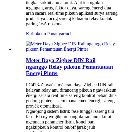
tingkat sirkuit anu akurat. Alat ieu ngukur
tegangan, arus, faktor daya, sareng énergi dua
arah sacara real-time pikeun aplikasi surya sareng
grid. Tuya-cocog sareng kaluaran relay kontak
garing 16A opsional.
Kirimkeun Pananya
rinci
Meter Daya Zigbee DIN Rail
nganggo Relay pikeun Pemantauan
Énergi Pinter
PC473-Z nyaéta méteran daya Zigbee DIN rail
kalayan relay anu dirancang pikeun ngawaskeun
énergi sacara real-time sareng kontrol beban dina
gedong pinter, sistem manajemen énergi, sareng
proyék otomatisasi.
Ngarojong sistem listrik fase tunggal sareng tilu
fase. Éta nyayogikeun pangukuran anu akurat
ngeunaan parameter listrik konci bari
ngaktipkeun kontrol on/off jarak jauh