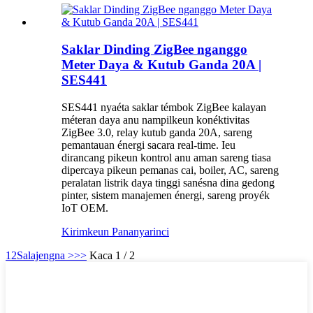
Saklar Dinding ZigBee nganggo
Meter Daya & Kutub Ganda 20A |
SES441
SES441 nyaéta saklar témbok ZigBee kalayan
méteran daya anu nampilkeun konéktivitas
ZigBee 3.0, relay kutub ganda 20A, sareng
pemantauan énergi sacara real-time. Ieu
dirancang pikeun kontrol anu aman sareng tiasa
dipercaya pikeun pemanas cai, boiler, AC, sareng
peralatan listrik daya tinggi sanésna dina gedong
pinter, sistem manajemen énergi, sareng proyék
IoT OEM.
Kirimkeun Pananya
rinci
1
2
Salajengna >
>>
Kaca 1 / 2