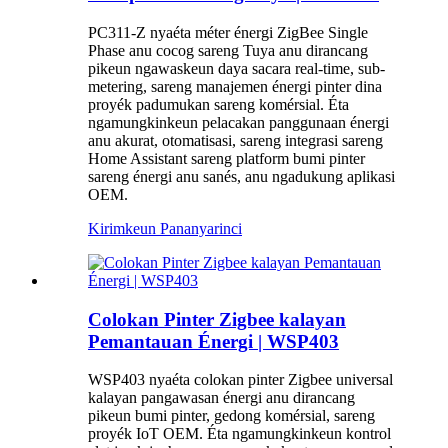
PC311-Z nyaéta méter énergi ZigBee Single
Phase anu cocog sareng Tuya anu dirancang
pikeun ngawaskeun daya sacara real-time, sub-
metering, sareng manajemen énergi pinter dina
proyék padumukan sareng komérsial. Éta
ngamungkinkeun pelacakan panggunaan énergi
anu akurat, otomatisasi, sareng integrasi sareng
Home Assistant sareng platform bumi pinter
sareng énergi anu sanés, anu ngadukung aplikasi
OEM.
Kirimkeun Pananya
rinci
Colokan Pinter Zigbee kalayan
Pemantauan Énergi | WSP403
WSP403 nyaéta colokan pinter Zigbee universal
kalayan pangawasan énergi anu dirancang
pikeun bumi pinter, gedong komérsial, sareng
proyék IoT OEM. Éta ngamungkinkeun kontrol