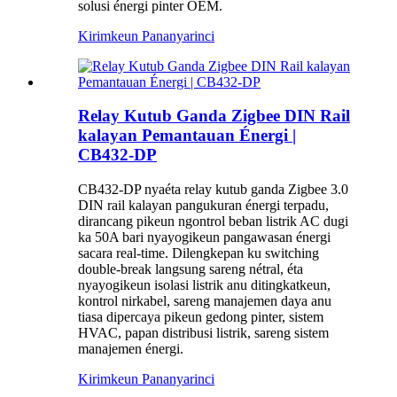
solusi énergi pinter OEM.
Kirimkeun Pananya
rinci
Relay Kutub Ganda Zigbee DIN Rail
kalayan Pemantauan Énergi |
CB432-DP
CB432-DP nyaéta relay kutub ganda Zigbee 3.0
DIN rail kalayan pangukuran énergi terpadu,
dirancang pikeun ngontrol beban listrik AC dugi
ka 50A bari nyayogikeun pangawasan énergi
sacara real-time. Dilengkepan ku switching
double-break langsung sareng nétral, éta
nyayogikeun isolasi listrik anu ditingkatkeun,
kontrol nirkabel, sareng manajemen daya anu
tiasa dipercaya pikeun gedong pinter, sistem
HVAC, papan distribusi listrik, sareng sistem
manajemen énergi.
Kirimkeun Pananya
rinci