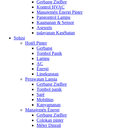
Gerbang ZigBee
Kontrol HVAC
Manajemén Énergi Pinter
Pangontrol Lampu
Kaamanan & Sensor
Asesoris
palayanan Kaséhatan
Solusi
Hotél Pinter
Gerbang
Tombol Panik
Lampu
AC
Énergi
Lingkungan
Perawatan Lansia
Gerbang ZigBee
Tombol panik
Saré
Mobilitas
Kanyamanan
Manajemén Énergi
Gerbang ZigBee
Colokan pinter
Méter Dinrail