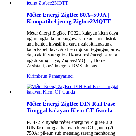
Méter Énergi ZigBee 80A–500A |
Kompatibel jeung Zigbee2MQTT
Méter énergi ZigBee PC321 kalayan klem daya
ngamungkinkeun pangawasan konsumsi listrik
anu henteu invasif ku cara ngajepit langsung
kana kabel daya. Alat ieu ngukur tegangan, arus,
daya aktif, sareng total konsumsi énergi, sareng
ngadukung Tuya, Zigbee2MQTT, Home
Assistant, ogé integrasi BMS khusus.
Kirimkeun Pananya
rinci
Méter Énergi ZigBee DIN Rail Fase
Tunggal kalayan Klem CT Ganda
PC472-Z nyaéta méter énergi rel ZigBee 3.0
DIN fase tunggal kalayan klem CT ganda (20–
750A) pikeun sub-metering sareng monitoring