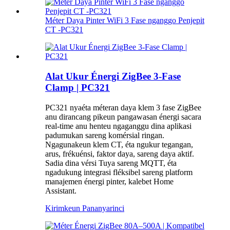
Méter Daya Pinter WiFi 3 Fase nganggo Penjepit
CT -PC321
Alat Ukur Énergi ZigBee 3-Fase
Clamp | PC321
PC321 nyaéta méteran daya klem 3 fase ZigBee
anu dirancang pikeun pangawasan énergi sacara
real-time anu henteu ngaganggu dina aplikasi
padumukan sareng komérsial ringan.
Ngagunakeun klem CT, éta ngukur tegangan,
arus, frékuénsi, faktor daya, sareng daya aktif.
Sadia dina vérsi Tuya sareng MQTT, éta
ngadukung integrasi fléksibel sareng platform
manajemen énergi pinter, kalebet Home
Assistant.
Kirimkeun Pananya
rinci