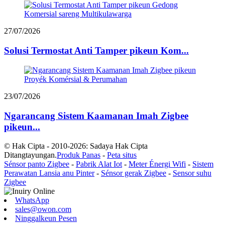
27/07/2026
Solusi Termostat Anti Tamper pikeun Kom...
23/07/2026
Ngarancang Sistem Kaamanan Imah Zigbee
pikeun...
© Hak Cipta - 2010-2026: Sadaya Hak Cipta
Ditangtayungan.
Produk Panas
-
Peta situs
Sénsor panto Zigbee
-
Pabrik Alat Iot
-
Meter Énergi Wifi
-
Sistem
Perawatan Lansia anu Pinter
-
Sénsor gerak Zigbee
-
Sensor suhu
Zigbee
WhatsApp
sales@owon.com
Ninggalkeun Pesen