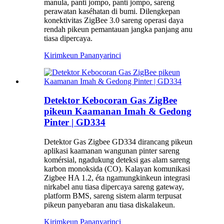
manula, panti jompo, panti jompo, sareng
perawatan kaséhatan di bumi. Dilengkepan
konektivitas ZigBee 3.0 sareng operasi daya
rendah pikeun pemantauan jangka panjang anu
tiasa dipercaya.
Kirimkeun Pananya
rinci
Detektor Kebocoran Gas ZigBee
pikeun Kaamanan Imah & Gedong
Pinter | GD334
Detektor Gas Zigbee GD334 dirancang pikeun
aplikasi kaamanan wangunan pinter sareng
komérsial, ngadukung deteksi gas alam sareng
karbon monoksida (CO). Kalayan komunikasi
Zigbee HA 1.2, éta ngamungkinkeun integrasi
nirkabel anu tiasa dipercaya sareng gateway,
platform BMS, sareng sistem alarm terpusat
pikeun panyebaran anu tiasa diskalakeun.
Kirimkeun Pananya
rinci