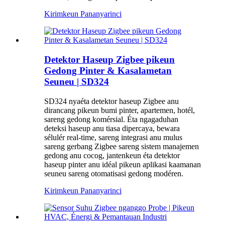
Kirimkeun Pananya
rinci
Detektor Haseup Zigbee pikeun
Gedong Pinter & Kasalametan
Seuneu | SD324
SD324 nyaéta detektor haseup Zigbee anu
dirancang pikeun bumi pinter, apartemen, hotél,
sareng gedong komérsial. Éta ngagaduhan
deteksi haseup anu tiasa dipercaya, bewara
sélulér real-time, sareng integrasi anu mulus
sareng gerbang Zigbee sareng sistem manajemen
gedong anu cocog, jantenkeun éta detektor
haseup pinter anu idéal pikeun aplikasi kaamanan
seuneu sareng otomatisasi gedong modéren.
Kirimkeun Pananya
rinci