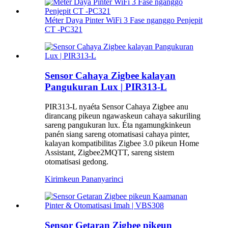
Méter Daya Pinter WiFi 3 Fase nganggo Penjepit
CT -PC321
Sensor Cahaya Zigbee kalayan
Pangukuran Lux | PIR313-L
PIR313-L nyaéta Sensor Cahaya Zigbee anu
dirancang pikeun ngawaskeun cahaya sakuriling
sareng pangukuran lux. Éta ngamungkinkeun
panén siang sareng otomatisasi cahaya pinter,
kalayan kompatibilitas Zigbee 3.0 pikeun Home
Assistant, Zigbee2MQTT, sareng sistem
otomatisasi gedong.
Kirimkeun Pananya
rinci
Sensor Getaran Zigbee pikeun