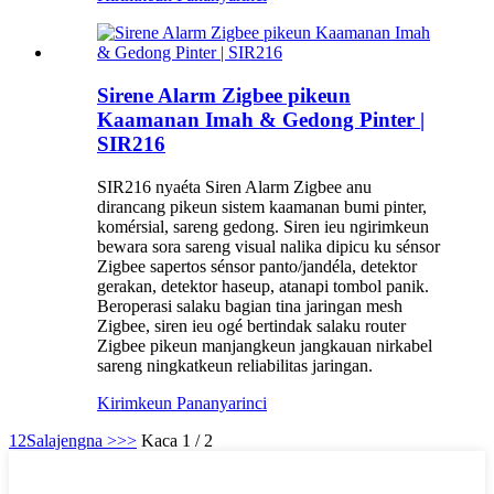
Sirene Alarm Zigbee pikeun
Kaamanan Imah & Gedong Pinter |
SIR216
SIR216 nyaéta Siren Alarm Zigbee anu
dirancang pikeun sistem kaamanan bumi pinter,
komérsial, sareng gedong. Siren ieu ngirimkeun
bewara sora sareng visual nalika dipicu ku sénsor
Zigbee sapertos sénsor panto/jandéla, detektor
gerakan, detektor haseup, atanapi tombol panik.
Beroperasi salaku bagian tina jaringan mesh
Zigbee, siren ieu ogé bertindak salaku router
Zigbee pikeun manjangkeun jangkauan nirkabel
sareng ningkatkeun reliabilitas jaringan.
Kirimkeun Pananya
rinci
1
2
Salajengna >
>>
Kaca 1 / 2