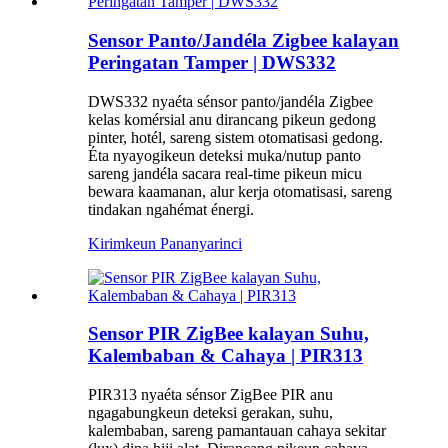
Sensor Panto/Jandéla Zigbee kalayan
Peringatan Tamper | DWS332
DWS332 nyaéta sénsor panto/jandéla Zigbee
kelas komérsial anu dirancang pikeun gedong
pinter, hotél, sareng sistem otomatisasi gedong.
Éta nyayogikeun deteksi muka/nutup panto
sareng jandéla sacara real-time pikeun micu
bewara kaamanan, alur kerja otomatisasi, sareng
tindakan ngahémat énergi.
Kirimkeun Pananya
rinci
Sensor PIR ZigBee kalayan Suhu,
Kalembaban & Cahaya | PIR313
PIR313 nyaéta sénsor ZigBee PIR anu
ngagabungkeun deteksi gerakan, suhu,
kalembaban, sareng pamantauan cahaya sekitar