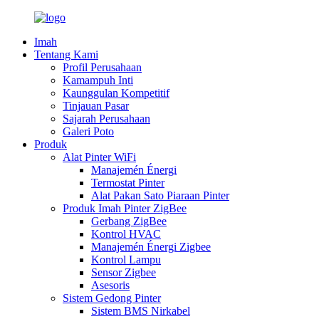
Imah
Tentang Kami
Profil Perusahaan
Kamampuh Inti
Kaunggulan Kompetitif
Tinjauan Pasar
Sajarah Perusahaan
Galeri Poto
Produk
Alat Pinter WiFi
Manajemén Énergi
Termostat Pinter
Alat Pakan Sato Piaraan Pinter
Produk Imah Pinter ZigBee
Gerbang ZigBee
Kontrol HVAC
Manajemén Énergi Zigbee
Kontrol Lampu
Sensor Zigbee
Asesoris
Sistem Gedong Pinter
Sistem BMS Nirkabel