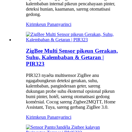
kalembaban internal pikeun pencahayaan pinter,
deteksi hunian, kaamanan, sareng otomatisasi
gedong.
Kirimkeun Pananya
rinci
ZigBee Multi Sensor pikeun Gerakan,
Suhu, Kalembaban & Getaran |
PIR323
PIR323 nyaéta multisensor ZigBee anu
ngagabungkeun deteksi gerakan, suhu,
kalembaban, panginderaan geter, sareng
dukungan probe suhu éksternal opsional pikeun
bumi pinter, hotél, sareng otomatisasi gedong
komérsial. Cocog sareng Zigbee2MQTT, Home
Assistant, Tuya, sareng gerbang ZigBee 3.0.
Kirimkeun Pananya
rinci