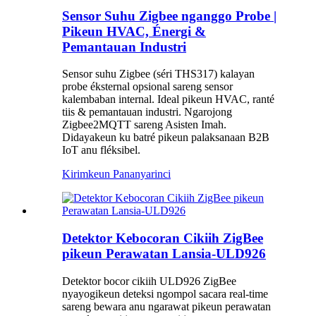
Sensor Suhu Zigbee nganggo Probe |
Pikeun HVAC, Énergi &
Pemantauan Industri
Sensor suhu Zigbee (séri THS317) kalayan
probe éksternal opsional sareng sensor
kalembaban internal. Ideal pikeun HVAC, ranté
tiis & pemantauan industri. Ngarojong
Zigbee2MQTT sareng Asisten Imah.
Didayakeun ku batré pikeun palaksanaan B2B
IoT anu fléksibel.
Kirimkeun Pananya
rinci
Detektor Kebocoran Cikiih ZigBee
pikeun Perawatan Lansia-ULD926
Detektor bocor cikiih ULD926 ZigBee
nyayogikeun deteksi ngompol sacara real-time
sareng bewara anu ngarawat pikeun perawatan