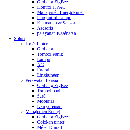
Gerbang ZigBee
Kontrol HVAC
Manajemén Énergi Pinter
Pangontrol Lampu
Kaamanan & Sensor
Asesoris
palayanan Kaséhatan
Solusi
Hotél Pinter
Gerbang
Tombol Panik
Lampu
AC
Énergi
Lingkungan
Perawatan Lansia
Gerbang ZigBee
Tombol panik
Saré
Mobilitas
Kanyamanan
Manajemén Énergi
Gerbang ZigBee
Colokan pinter
Méter Dinrail