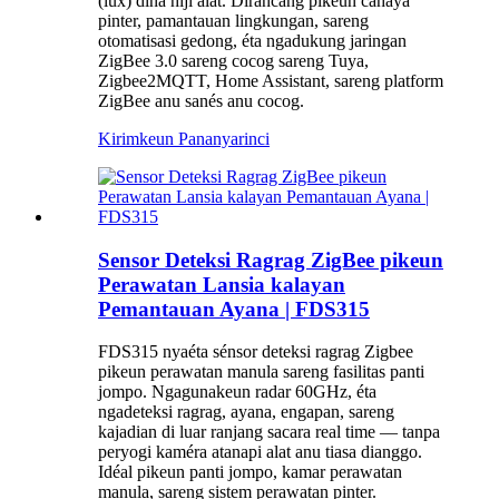
(lux) dina hiji alat. Dirancang pikeun cahaya
pinter, pamantauan lingkungan, sareng
otomatisasi gedong, éta ngadukung jaringan
ZigBee 3.0 sareng cocog sareng Tuya,
Zigbee2MQTT, Home Assistant, sareng platform
ZigBee anu sanés anu cocog.
Kirimkeun Pananya
rinci
Sensor Deteksi Ragrag ZigBee pikeun
Perawatan Lansia kalayan
Pemantauan Ayana | FDS315
FDS315 nyaéta sénsor deteksi ragrag Zigbee
pikeun perawatan manula sareng fasilitas panti
jompo. Ngagunakeun radar 60GHz, éta
ngadeteksi ragrag, ayana, engapan, sareng
kajadian di luar ranjang sacara real time — tanpa
peryogi kaméra atanapi alat anu tiasa dianggo.
Idéal pikeun panti jompo, kamar perawatan
manula, sareng sistem perawatan pinter.