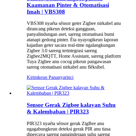
Kaamanan Pinter & Otomatisasi
Imah | VBS308
VBS308 nyaéta sénsor geter Zigbee nirkabel anu
dirancang pikeun deteksi gangguan,
panyalindungan aset, sareng otomatisasi bumi
atanapi gedong pinter. Éta nyayogikeun laporan
kajadian geter sacara real-time ngalangkungan
Zigbee 3.0 sareng terintegrasi sareng
Zigbee2MQTT, Home Assistant, sareng platform
Tuya Zigbee anu cocog pikeun pangawasan
sareng otomatisasi nirkabel anu fléksibel.
Kirimkeun Pananya
rinci
Sensor Gerak Zigbee kalayan Suhu
& Kalembaban | PIR323
PIR323 nyaéta sénsor gerak ZigBee anu
ngagabungkeun deteksi gerak PIR anu tiasa
dipercaya sareng panginderaan suhu sareng