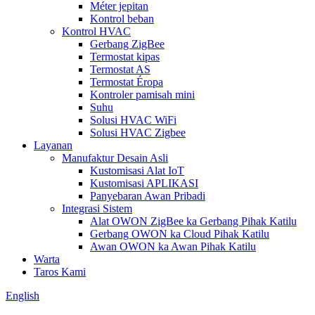
Méter jepitan
Kontrol beban
Kontrol HVAC
Gerbang ZigBee
Termostat kipas
Termostat AS
Termostat Éropa
Kontroler pamisah mini
Suhu
Solusi HVAC WiFi
Solusi HVAC Zigbee
Layanan
Manufaktur Desain Asli
Kustomisasi Alat IoT
Kustomisasi APLIKASI
Panyebaran Awan Pribadi
Integrasi Sistem
Alat OWON ZigBee ka Gerbang Pihak Katilu
Gerbang OWON ka Cloud Pihak Katilu
Awan OWON ka Awan Pihak Katilu
Warta
Taros Kami
English