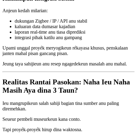
Anjeun kedah milarian:
dukungan Zigbee / IP / API anu stabil
kaluaran data dumasar kajadian
laporan real-time anu tiasa diprediksi
integrasi pihak katilu anu gampang
Upami unggal proyék meryogikeun rékayasa khusus, penskalaan
janten mahal pisan gancang pisan.
Jeung taya sahijieun anu resep ngagedekeun masalah anu mahal.
Realitas Rantai Pasokan: Naha Ieu Naha
Masih Aya dina 3 Taun?
Ieu mangrupikeun salah sahiji bagian tina sumber anu paling
diremehkan.
Seueur pembeli museurkeun kana conto.
Tapi proyék-proyék hirup dina waktosna.