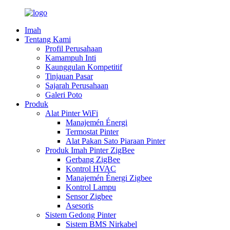
Imah
Tentang Kami
Profil Perusahaan
Kamampuh Inti
Kaunggulan Kompetitif
Tinjauan Pasar
Sajarah Perusahaan
Galeri Poto
Produk
Alat Pinter WiFi
Manajemén Énergi
Termostat Pinter
Alat Pakan Sato Piaraan Pinter
Produk Imah Pinter ZigBee
Gerbang ZigBee
Kontrol HVAC
Manajemén Énergi Zigbee
Kontrol Lampu
Sensor Zigbee
Asesoris
Sistem Gedong Pinter
Sistem BMS Nirkabel