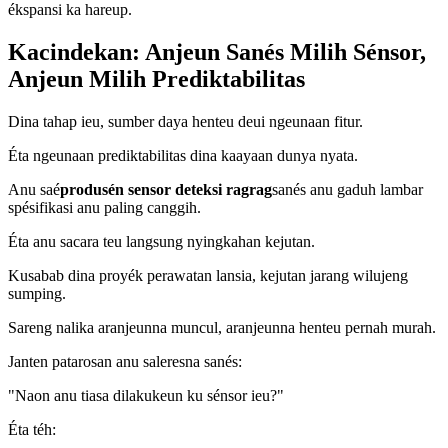
ékspansi ka hareup.
Kacindekan: Anjeun Sanés Milih Sénsor,
Anjeun Milih Prediktabilitas
Dina tahap ieu, sumber daya henteu deui ngeunaan fitur.
Éta ngeunaan prediktabilitas dina kaayaan dunya nyata.
Anu saé
produsén sensor deteksi ragrag
sanés anu gaduh lambar
spésifikasi anu paling canggih.
Éta anu sacara teu langsung nyingkahan kejutan.
Kusabab dina proyék perawatan lansia, kejutan jarang wilujeng
sumping.
Sareng nalika aranjeunna muncul, aranjeunna henteu pernah murah.
Janten patarosan anu saleresna sanés:
"Naon anu tiasa dilakukeun ku sénsor ieu?"
Éta téh: