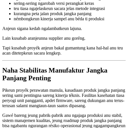
sering-sering ngarobah versi perangkat keras
teu tiasa ngajelaskeun sacara jelas metode integrasi
kurangna peta jalan produk jangka panjang
némbongkeun kinerja sampel anu béda ti produksi
Anjeun sigana kedah ngalambatkeun lajuna.
Lain kusabab aranjeunna supplier anu goréng.
Tapi kusabab proyék anjeun bakal gumantung kana hal-hal anu teu
acan ditetepkeun sacara lengkep.
Naha Stabilitas Manufaktur Jangka
Panjang Penting
Pikeun proyék perawatan manula, kasadiaan produk jangka panjang
sering sami pentingna sareng kinerja téknis. Fasilitas kasehatan tiasa
peryogi unit pangganti, apdet firmware, sareng dukungan anu terus-
terusan salami mangtaun-taun saatos dipasang.
Gawé bareng jeung pabrik-pabrik anu ngajaga produksi anu stabil,
sistem manajemen kualitas, jeung roadmap produk jangka panjang
bisa ngabantu ngurangan résiko operasional jeung ngagampangkeun