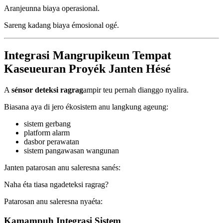
Aranjeunna biaya operasional.
Sareng kadang biaya émosional ogé.
Integrasi Mangrupikeun Tempat
Kaseueuran Proyék Janten Hésé
A
sénsor deteksi ragrag
ampir teu pernah dianggo nyalira.
Biasana aya di jero ékosistem anu langkung ageung:
sistem gerbang
platform alarm
dasbor perawatan
sistem pangawasan wangunan
Janten patarosan anu saleresna sanés:
Naha éta tiasa ngadeteksi ragrag?
Patarosan anu saleresna nyaéta:
Kamampuh Integrasi Sistem