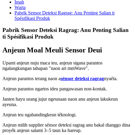
Imah
Warta
Pabrik Sensor Deteksi Ragrag: Anu Penting Salian ti
Spésifikasi Produk
Pabrik Sensor Deteksi Ragrag: Anu Penting Salian
ti Spésifikasi Produk
Anjeun Moal Meuli Sensor Deui
Upami anjeun nuju maca ieu, anjeun sigana parantos
ngalangkungan tahapan "naon ari mmWave".
Anjeun parantos terang naon a
sénsor deteksi ragrag
nyaéta.
Anjeun parantos ngartos ideu pangawasan non-kontak.
Janten hayu urang jujur ​​​​​​ngeunaan naon anu anjeun lakukeun
ayeuna.
Anjeun teu ngabandingkeun téknologi.
Anjeun milih supplier sénsor deteksi ragrag anu bakal dianggo dina
proyék anjeun salami 3–5 taun ka hareup.