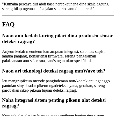
"Kumaha percaya diri abdi tiasa nerapkeunana dina skala ageung
sareng hilap ngeunaan éta jalan sapertos anu dipiharep?"
FAQ
Naon anu kedah kuring pilari dina produsén sénsor
deteksi ragrag?
Anjeun kedah meunteun kamampuan integrasi, stabilitas suplai
jangka panjang, konsistensi firmware, sareng pangalaman
palaksanaan anu saleresna, sanés ngan ukur spésifikasi.
Naon ari téknologi deteksi ragrag mmWave téh?
Ieu mangrupikeun metode panginderaan non-kontak anu nganggo
pantulan sinyal radar pikeun ngadeteksi ayana, gerakan, sareng
parobahan sikep pikeun tujuan deteksi ragrag.
Naha integrasi sistem penting pikeun alat deteksi
ragrag?
Kusabab alat-alat ieu biasana mangrupikeun bagian tina sistem