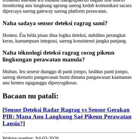
monitoring anu langkung ageung sareng kedah komunikasi sacara
dipercaya sareng gateway sareng platform perawatan.
Naha sadaya sensor deteksi ragrag sami?
Henteu. Éta béda pisan dina logika deteksi, stabilitas perangkat
keras, kamampuan integrasi, sareng konsistensi jangka panjang.
Naha téknologi deteksi ragrag cocog pikeun
lingkungan perawatan manula?
Muhun. Ieu seueur dianggo di panti jompo, fasilitas panti jompo,
sareng skenario pangawasan bumi dimana pangawasan kaamanan
anu henteu ngaganggu diperyogikeun.
Bacaan nu patali:
[
Sensor Deteksi Radar Ragrag vs Sensor Gerakan
PIR: Mana Anu Langkung Saé Pikeun Perawatan
Lansia?
]
Waktos posting: Jul-03-2026