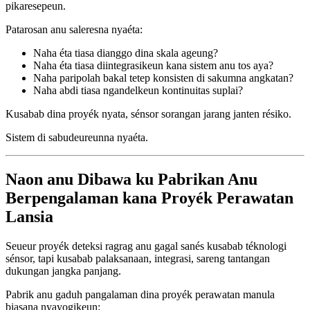
pikaresepeun.
Patarosan anu saleresna nyaéta:
Naha éta tiasa dianggo dina skala ageung?
Naha éta tiasa diintegrasikeun kana sistem anu tos aya?
Naha paripolah bakal tetep konsisten di sakumna angkatan?
Naha abdi tiasa ngandelkeun kontinuitas suplai?
Kusabab dina proyék nyata, sénsor sorangan jarang janten résiko.
Sistem di sabudeureunna nyaéta.
Naon anu Dibawa ku Pabrikan Anu
Berpengalaman kana Proyék Perawatan
Lansia
Seueur proyék deteksi ragrag anu gagal sanés kusabab téknologi
sénsor, tapi kusabab palaksanaan, integrasi, sareng tantangan
dukungan jangka panjang.
Pabrik anu gaduh pangalaman dina proyék perawatan manula
biasana nyayogikeun: