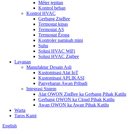
Méter jepitan
Kontrol beban
Kontrol HVAC
Gerbang ZigBee
Termostat kipas
Termostat AS
Termostat Éropa
Kontroler pamisah mini
Suhu
Solusi HVAC WiFi
Solusi HVAC Zigbee
Layanan
Manufaktur Desain Asli
Kustomisasi Alat IoT
Kustomisasi APLIKASI
Panyebaran Awan Pribadi
Integrasi Sistem
Alat OWON ZigBee ka Gerbang Pihak Katilu
Gerbang OWON ka Cloud Pihak Katilu
Awan OWON ka Awan Pihak Katilu
Warta
Taros Kami
English