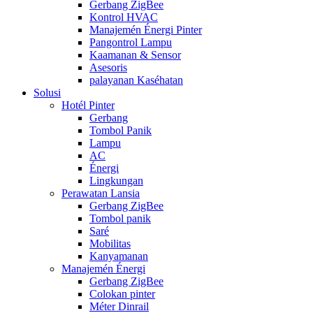
Gerbang ZigBee
Kontrol HVAC
Manajemén Énergi Pinter
Pangontrol Lampu
Kaamanan & Sensor
Asesoris
palayanan Kaséhatan
Solusi
Hotél Pinter
Gerbang
Tombol Panik
Lampu
AC
Énergi
Lingkungan
Perawatan Lansia
Gerbang ZigBee
Tombol panik
Saré
Mobilitas
Kanyamanan
Manajemén Énergi
Gerbang ZigBee
Colokan pinter
Méter Dinrail