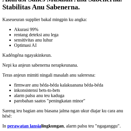
Stabilitas Anu Sabenerna.
Kaseueuran supplier bakal mingpin ku angka:
Akurasi 99%
rentang deteksi anu lega
sensitivitas anu luhur
Optimasi AI
Kadéngéna ngayakinkeun.
Nepi ka anjeun sabenerna nerapkeunana.
Teras anjeun mimiti ningali masalah anu saleresna:
firmware anu béda-béda kalakuanana béda-béda
inkonsistensi bets-to-bets
alarm palsu anu teu kaduga
parobahan saatos "peningkatan minor"
Sareng ieu bagian anu biasana jalma ngan ukur diajar ku cara anu
hésé:
In
perawatan lansia
lingkungan
, alarm palsu teu "ngaganggu".