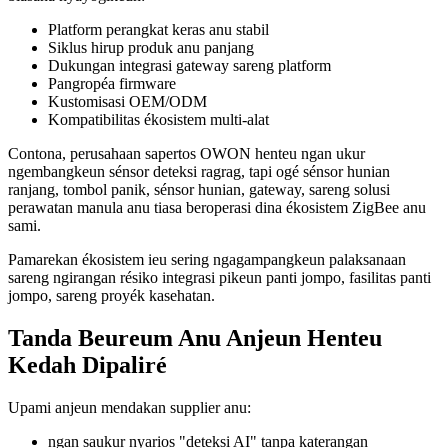
Platform perangkat keras anu stabil
Siklus hirup produk anu panjang
Dukungan integrasi gateway sareng platform
Pangropéa firmware
Kustomisasi OEM/ODM
Kompatibilitas ékosistem multi-alat
Contona, perusahaan sapertos OWON henteu ngan ukur
ngembangkeun sénsor deteksi ragrag, tapi ogé sénsor hunian
ranjang, tombol panik, sénsor hunian, gateway, sareng solusi
perawatan manula anu tiasa beroperasi dina ékosistem ZigBee anu
sami.
Pamarekan ékosistem ieu sering ngagampangkeun palaksanaan
sareng ngirangan résiko integrasi pikeun panti jompo, fasilitas panti
jompo, sareng proyék kasehatan.
Tanda Beureum Anu Anjeun Henteu
Kedah Dipaliré
Upami anjeun mendakan supplier anu:
ngan saukur nyarios "deteksi AI" tanpa katerangan