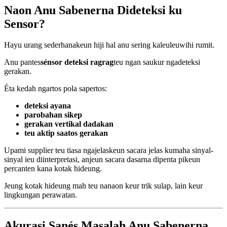
Naon Anu Sabenerna Dideteksi ku
Sensor?
Hayu urang sederhanakeun hiji hal anu sering kaleuleuwihi rumit.
Anu pantes
sénsor deteksi ragrag
teu ngan saukur ngadeteksi
gerakan.
Éta kedah ngartos pola sapertos:
deteksi ayana
parobahan sikep
gerakan vertikal dadakan
teu aktip saatos gerakan
Upami supplier teu tiasa ngajelaskeun sacara jelas kumaha sinyal-
sinyal ieu diinterpretasi, anjeun sacara dasarna dipenta pikeun
percanten kana kotak hideung.
Jeung kotak hideung mah teu nanaon keur trik sulap, lain keur
lingkungan perawatan.
Akurasi Sanés Masalah Anu Sabenerna.