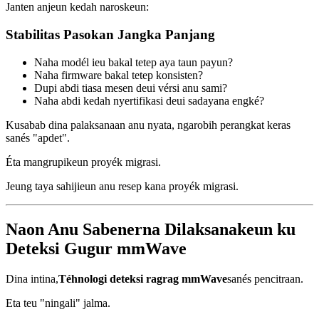
Janten anjeun kedah naroskeun:
Stabilitas Pasokan Jangka Panjang
Naha modél ieu bakal tetep aya taun payun?
Naha firmware bakal tetep konsisten?
Dupi abdi tiasa mesen deui vérsi anu sami?
Naha abdi kedah nyertifikasi deui sadayana engké?
Kusabab dina palaksanaan anu nyata, ngarobih perangkat keras
sanés "apdet".
Éta mangrupikeun proyék migrasi.
Jeung taya sahijieun anu resep kana proyék migrasi.
Naon Anu Sabenerna Dilaksanakeun ku
Deteksi Gugur mmWave
Dina intina,
Téhnologi deteksi ragrag mmWave
sanés pencitraan.
Eta teu "ningali" jalma.