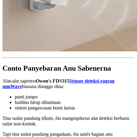
Conto Panyebaran Anu Sabenerna
Alat-alat sapertos
Owon's
FDS315
Sénsor deteksi ragrag
mmWave
biasana dianggo dina:
panti jompo
fasilitas hirup dibantuan
sistem pangawasan bumi lansia
Tina sudut pandang téknis, éta mangrupikeun alat deteksi berbasis
radar non-kontak.
Tapi tina sudut pandang pangadaan, éta sanés bagian anu