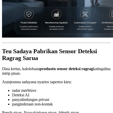
Teu Sadaya Pabrikan Sensor Deteksi
Ragrag Sarua
Dina kertas, kalolobaan
produsén sensor deteksi ragrag
katingalina
mirip pisan.
Aranjeunna sadayana nyarios sapertos kieu:
radar mmWave
Deteksi AI
panyalindungan privasi
panginderaan non-kontak
Bersih pisan. Ngayakinkeun pisan. Idéntik pisan.